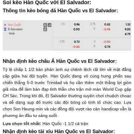
Soi kèo Hàn Quốc với El Salvador:
Thông tin kèo bóng đá Hàn Quốc vs El Salvador:
Nhận định kèo châu Á Hàn Quốc vs El Salvador:
Tỷ lệ chấp 1 1/2 bàn phản ánh sự chênh lệch rất lớn về mặt đẳng
cấp giữa hai đội tuyển. Hàn Quốc đang vô cùng hưng phấn sau
chiến thắng 5-0 trước Trinidad và họ cần thêm một thắng lợi giòn
giã nữa để làm bàn đạp tinh thần cho trận mở màn World Cup gặp
CH Séc. Trong khi đó, El Salvador thường xuyên chơi chuệch choạc
và dễ dàng sụp đổ trước các đội bóng có tính tổ chức cao. Lựa
chọn Son Heung-min và các đồng đội vượt rào cản handicap vẫn là
phương án đầu tư sáng suốt.
Lựa chọn tốt nhất:
Hàn Quốc -1 1/2 cả trận
Nhận định kèo tài xỉu Hàn Quốc vs El Salvador: