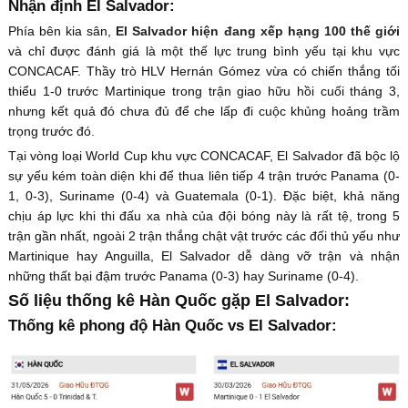
Nhận định El Salvador:
Phía bên kia sân,
El Salvador hiện đang xếp hạng 100 thế giới
và chỉ được đánh giá là một thế lực trung bình yếu tại khu vực
CONCACAF. Thầy trò HLV Hernán Gómez vừa có chiến thắng tối
thiểu 1-0 trước Martinique trong trận giao hữu hồi cuối tháng 3,
nhưng kết quả đó chưa đủ để che lấp đi cuộc khủng hoảng trầm
trọng trước đó.
Tại vòng loại World Cup khu vực CONCACAF, El Salvador đã bộc lộ
sự yếu kém toàn diện khi để thua liên tiếp 4 trận trước Panama (0-
1, 0-3), Suriname (0-4) và Guatemala (0-1). Đặc biệt, khả năng
chịu áp lực khi thi đấu xa nhà của đội bóng này là rất tệ, trong 5
trận gần nhất, ngoài 2 trận thắng chật vật trước các đối thủ yếu như
Martinique hay Anguilla, El Salvador dễ dàng vỡ trận và nhận
những thất bại đậm trước Panama (0-3) hay Suriname (0-4).
Số liệu thống kê Hàn Quốc gặp El Salvador:
Thống kê phong độ Hàn Quốc vs El Salvador: