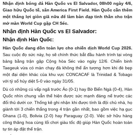
Nhận định bóng đá Hàn Quốc vs El Salvador, 08h00 ngày 4/6,
Giao hữu Quốc tế, sân America First Field. Hàn Quốc cần thêm
một thắng lợi giòn giã nữa để làm bàn đạp tinh thần cho trận
mở màn World Cup gặp CH Séc.
Nhận định Hàn Quốc vs El Salvador:
Nhận định Hàn Quốc:
Hàn Quốc đang dồn toàn lực cho chiến dịch World Cup 2026.
Sau cuộc đọ sức này, họ sẽ chính thức bắt đầu hành trình tại vòng
bảng bằng trận gặp Cộng hòa Séc vào ngày 12/6. Chiến binh
Taegeuk vừa có màn chạy đà không thể ấn tượng hơn khi đè bẹp
một đại diện khác của khu vực CONCACAF là Trinidad & Tobago
với tỷ số hủy diệt 5-0 vào ngày 31/05.
Dù có những cú vấp ngã trước Áo (0-1) hay Bờ Biển Ngà (0-4), Hàn
Quốc nhìn chung vẫn thể hiện được sức mạnh đáng nể trước các
đối thủ dưới cơ. Thống kê ghi nhận khi được tính là đội chủ nhà, họ
giành tới 3 chiến thắng trong 4 trận gần nhất, bao gồm việc hạ gục
Ghana (1-0), Bolivia (2-0) hay Paraguay (2-0). Việc sở hữu hàng
công thăng hoa cùng lối chơi giàu tốc độ giúp Hàn Quốc hoàn toàn
tự tin áp đặt thế trận.