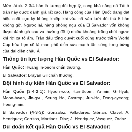
Mức tài xỉu 2 3/4 bàn là tương đối hợp lý, song khả năng nổ Tài ở
trận này được đánh giá rất cao. Hàng công của Hàn Quốc đang đạt
hiệu suất cực kỳ khủng khiếp khi vừa nã vào lưới đối thủ 5 bàn
không gỡ. Ngược lại, hàng phòng ngự của El Salvador vốn không
được đánh giá cao và thường để lộ nhiều khoảng trống chết người
khi rời xa tổ ấm. Trận đấu tổng duyệt cuối cùng trước thềm World
Cup hứa hẹn sẽ là màn phô diễn sức mạnh tấn công tưng bừng
của đại diện châu Á.
Thông tin lực lượng Hàn Quốc vs El Salvador:
Hàn Quốc:
Hwang In-beom chấn thương.
El Salvador:
Brayan Gil chấn thương.
Đội hình dự kiến Hàn Quốc vs El Salvador:
Hàn Quốc (3-4-2-1):
Hyeon-woo; Han-Beom, Yu-min, Gi-Hyuk;
Moon-hwan, Jin-gyu, Seung Ho, Castrop; Jun-Ho, Dong-gyeong;
Heung-min.
El Salvador (4-3-3):
Gonzalez; Valladares, Sibrian, Clavel, A.
Henriquez; Cerritos, Martinez, Diaz; J. Henriquez, Vasquez, Ordaz.
Dự đoán kết quả Hàn Quốc vs El Salvador: