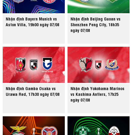
Nhận định Bayern Munich vs
Nhận định Beijing Guoan vs
Aston Villa, 19h00 ngày 07/08
Shenzhen Peng City, 18h35
ngày 07/08
Nhận định Gamba Osaka vs
Nhận định Yokohama Marinos
Urawa Red, 17h30 ngày 07/08
vs Kashima Antlers, 17h25
ngày 07/08