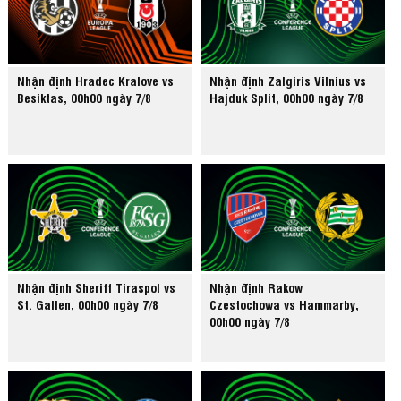
Nhận định Hradec Kralove vs
Nhận định Zalgiris Vilnius vs
Besiktas, 00h00 ngày 7/8
Hajduk Split, 00h00 ngày 7/8
Nhận định Sheriff Tiraspol vs
Nhận định Rakow
St. Gallen, 00h00 ngày 7/8
Czestochowa vs Hammarby,
00h00 ngày 7/8