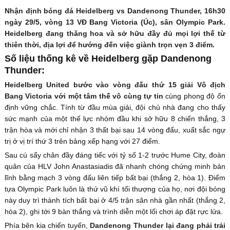
Nhận định bóng đá Heidelberg vs Dandenong Thunder, 16h30
ngày 29/5, vòng 13 VĐ Bang Victoria (Úc), sân Olympic Park.
Heidelberg đang thăng hoa và sở hữu đầy đủ mọi lợi thế từ
thiên thời, địa lợi để hướng đến việc giành trọn vẹn 3 điểm.
Số liệu thống kê về Heidelberg gặp Dandenong
Thunder:
Heidelberg United bước vào vòng đấu thứ 15 giải Vô địch
Bang Victoria với một tâm thế vô cùng tự tin
cùng phong độ ổn
định vững chắc. Tính từ đầu mùa giải, đội chủ nhà đang cho thấy
sức mạnh của một thế lực nhóm đầu khi sở hữu 8 chiến thắng, 3
trận hòa và mới chỉ nhận 3 thất bại sau 14 vòng đấu, xuất sắc ngự
trị ở vị trí thứ 3 trên bảng xếp hạng với 27 điểm.
Sau cú sẩy chân đầy đáng tiếc với tỷ số 1-2 trước Hume City, đoàn
quân của HLV John Anastasiadis đã nhanh chóng chứng minh bản
lĩnh bằng mạch 3 vòng đấu liên tiếp bất bại (thắng 2, hòa 1). Điểm
tựa Olympic Park luôn là thứ vũ khí tối thượng của họ, nơi đội bóng
này duy trì thành tích bất bại ở 4/5 trận sân nhà gần nhất (thắng 2,
hòa 2), ghi tới 9 bàn thắng và trình diễn một lối chơi áp đặt rực lửa.
Phía bên kia chiến tuyến,
Dandenong Thunder lại đang phải trải