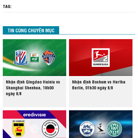
TAG:
TIN CÙNG CHUYÊN MỤC
Nhận định Qingdao Hainiu vs
Nhận định Bochum vs Hertha
Shanghai Shenhua, 18h00
Berlin, 01h30 ngày 8/8
ngày 8/8