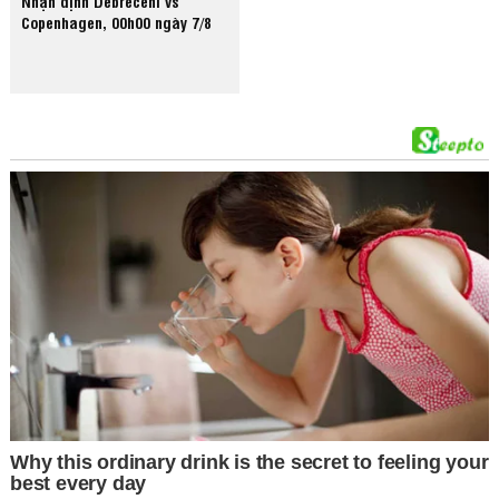
Nhận định Debreceni vs
Copenhagen, 00h00 ngày 7/8