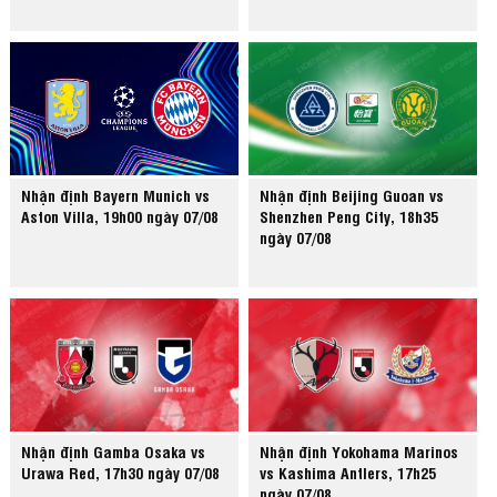
Nhận định Bayern Munich vs
Nhận định Beijing Guoan vs
Aston Villa, 19h00 ngày 07/08
Shenzhen Peng City, 18h35
ngày 07/08
Nhận định Gamba Osaka vs
Nhận định Yokohama Marinos
Urawa Red, 17h30 ngày 07/08
vs Kashima Antlers, 17h25
ngày 07/08