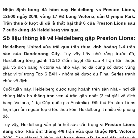
Nhận định bóng đá hôm nay Heidelberg vs Preston Lions,
12h00 ngày 20/6, vòng 17 VĐ bang Victoria, sân Olympic Park.
Trận thua ở lượt đi đã là thất bại thứ 6 của Preston Lions sau
7 cuộc đụng độ Heidelberg vừa qua.
Số liệu thống kê về Heidelberg gặp Preston Lions:
Heidelberg United vừa trải qua trận thua kinh hoàng 1-4 trên
sân của Dandenong City.
Tuy vậy hãy nhớ rằng trước đó,
Heidelberg từng giành 10/12 điểm tuyệt đối sau 4 trận liền thuộc
giải vô địch bang Victoria và nhờ vậy, họ đã củng cố được vững
chắc vị trí trong Top 6 BXH - nhóm sẽ được dự Final Series tranh
chức vô địch.
Cuối tuần này, Heidelberg được tung hoành trên sân nhà - nơi đã
chứng kiến họ thắng trọn vẹn 4 trận gần nhất (3 tại giải vô địch
bang Victoria, 1 tại Cúp quốc gia Australia). Đối thủ Preston Lions
hiện tại nằm ngoài Top 6 tức thua kém Heidelberg ít nhiều về phong
độ.
Tuy vậy, Heidelberg vẫn phải hết sức cẩn trọng vì
Preston Lions
đang chơi khá ổn: thắng 4/6 trận vừa qua thuộc NPL Victoria