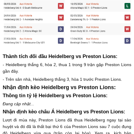
Thành tích đối đầu Heidelberg vs Preston Lions:
- Heidelberg thắng 6, hòa 2, thua 1 trong 9 trận gặp Preston Lions
gần đây.
- Trên sân nhà, Heidelberg thắng 3, hòa 1 trước Preston Lions.
Nhận định kèo Heidelberg vs Preston Lions:
Thông tin tỷ lệ Heidelberg vs Preston Lions:
Đang cập nhật...
Nhận định kèo châu Á Heidelberg vs Preston Lions:
Lượt đi mùa này, Preston Lions đã thua Heidelberg ngay tại sào
huyệt và đó đã là thất bại thứ 6 của Preston Lions sau 7 cuộc đụng
độ Heidelberg vừa qua (trận còn lại hòa). Xem ra, kịch bản