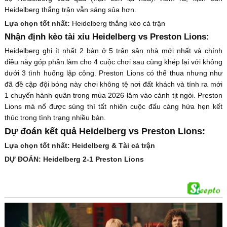
Heidelberg thắng trận vẫn sáng sủa hơn.
Lựa chọn tốt nhất:
Heidelberg thắng kèo cả trận
Nhận định kèo tài xỉu Heidelberg vs Preston Lions:
Heidelberg ghi ít nhất 2 bàn ở 5 trận sân nhà mới nhất và chính
điều này góp phần làm cho 4 cuộc chơi sau cùng khép lại với không
dưới 3 tình huống lập công. Preston Lions có thể thua nhưng như
đã đề cập đội bóng này chơi không tệ nơi đất khách và tính ra mới
1 chuyến hành quân trong mùa 2026 lâm vào cảnh tịt ngòi. Preston
Lions mà nổ được súng thì tất nhiên cuộc đấu càng hứa hẹn kết
thúc trong tình trạng nhiều bàn.
Dự đoán kết quả Heidelberg vs Preston Lions:
Lựa chọn tốt nhất: Heidelberg & Tài cả trận
DỰ ĐOÁN: Heidelberg 2-1 Preston Lions