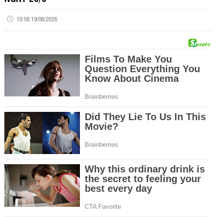
10:56 19/06/2026