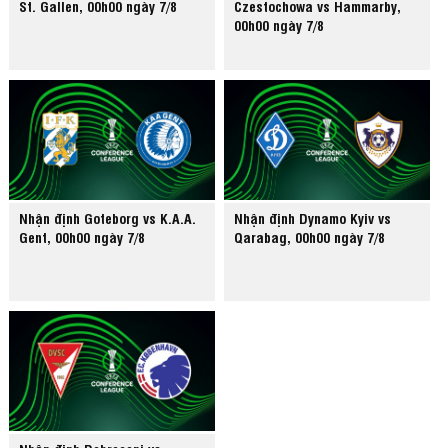
St. Gallen, 00h00 ngày 7/8
Czestochowa vs Hammarby,
00h00 ngày 7/8
Nhận định Goteborg vs K.A.A.
Nhận định Dynamo Kyiv vs
Gent, 00h00 ngày 7/8
Qarabag, 00h00 ngày 7/8