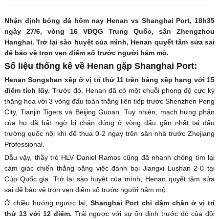
Nhận định bóng đá hôm nay Henan vs Shanghai Port, 18h35
ngày 27/6, vòng 16 VĐQG Trung Quốc, sân Zhengzhou
Hanghai. Trở lại sào huyệt của mình, Henan quyết tâm sửa sai
để bảo vệ trọn vẹn điểm số trước người hâm mộ.
Số liệu thống kê về Henan gặp Shanghai Port:
Henan Songshan xếp ở vị trí thứ 11 trên bảng xếp hạng với 15
điểm tích lũy.
Trước đó, Henan đã có một chuỗi phong độ cực kỳ
thăng hoa với 3 vòng đấu toàn thắng liên tiếp trước Shenzhen Peng
City, Tianjin Tigers và Beijing Guoan. Tuy nhiên, mạch hưng phấn
của họ đã bất ngờ bị chặn đứng ở vòng đấu gần nhất tại đấu
trường quốc nội khi để thua 0-2 ngay trên sân nhà trước Zhejiang
Professional.
Dẫu vậy, thầy trò HLV Daniel Ramos cũng đã nhanh chóng tìm lại
cảm giác chiến thắng bằng việc đánh bại Jiangxi Lushan 2-0 tại
Cúp Quốc gia. Trở lại sào huyệt của mình, Henan quyết tâm sửa
sai để bảo vệ trọn vẹn điểm số trước người hâm mộ.
Ở chiều hướng ngược lại,
Shanghai Port chỉ dậm chân ở vị trí
thứ 13 với 12 điểm.
Trái ngược với sự ổn định trước đó của đội