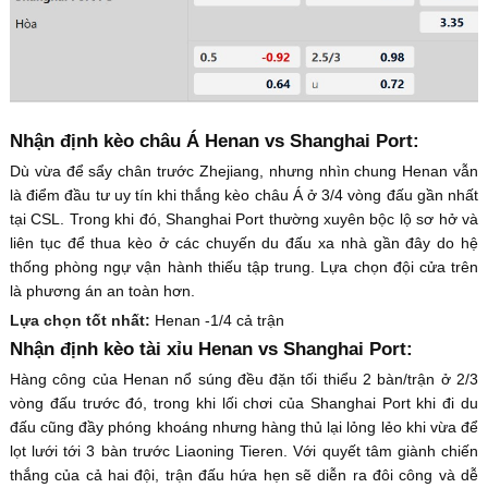
Nhận định kèo châu Á Henan vs Shanghai Port:
Dù vừa để sẩy chân trước Zhejiang, nhưng nhìn chung Henan vẫn
là điểm đầu tư uy tín khi thắng kèo châu Á ở 3/4 vòng đấu gần nhất
tại CSL. Trong khi đó, Shanghai Port thường xuyên bộc lộ sơ hở và
liên tục để thua kèo ở các chuyến du đấu xa nhà gần đây do hệ
thống phòng ngự vận hành thiếu tập trung. Lựa chọn đội cửa trên
là phương án an toàn hơn.
Lựa chọn tốt nhất:
Henan -1/4 cả trận
Nhận định kèo tài xỉu Henan vs Shanghai Port:
Hàng công của Henan nổ súng đều đặn tối thiểu 2 bàn/trận ở 2/3
vòng đấu trước đó, trong khi lối chơi của Shanghai Port khi đi du
đấu cũng đầy phóng khoáng nhưng hàng thủ lại lỏng lẻo khi vừa để
lọt lưới tới 3 bàn trước Liaoning Tieren. Với quyết tâm giành chiến
thắng của cả hai đội, trận đấu hứa hẹn sẽ diễn ra đôi công và dễ