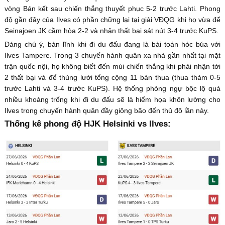
vòng Bán kết sau chiến thắng thuyết phục 5-2 trước Lahti. Phong
độ gần đây của Ilves có phần chững lại tại giải VĐQG khi họ vừa để
Seinajoen JK cầm hòa 2-2 và nhận thất bại sát nút 3-4 trước KuPS.
Đáng chú ý, bản lĩnh khi đi du đấu đang là bài toán hóc búa với
Ilves Tampere. Trong 3 chuyến hành quân xa nhà gần nhất tại mặt
trận quốc nội, họ không biết đến mùi chiến thắng khi phải nhận tới
2 thất bại và để thủng lưới tổng cộng 11 bàn thua (thua thảm 0-5
trước Lahti và 3-4 trước KuPS). Hệ thống phòng ngự bộc lộ quá
nhiều khoảng trống khi đi du đấu sẽ là hiểm họa khôn lường cho
Ilves trong chuyến hành quân đầy giông bão đến thủ đô lần này.
Thống kê phong độ HJK Helsinki vs Ilves: