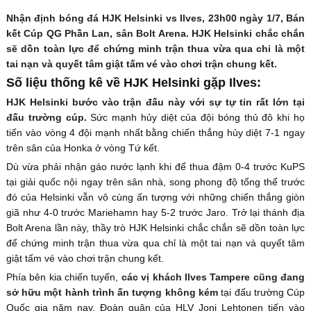
Nhận định bóng đá HJK Helsinki vs Ilves, 23h00 ngày 1/7, Bán
kết Cúp QG Phần Lan, sân Bolt Arena. HJK Helsinki chắc chắn
sẽ dồn toàn lực để chứng minh trận thua vừa qua chỉ là một
tai nạn và quyết tâm giật tấm vé vào chơi trận chung kết.
Số liệu thống kê về HJK Helsinki gặp Ilves:
HJK Helsinki bước vào trận đấu này với sự tự tin rất lớn tại
đấu trường cúp.
Sức mạnh hủy diệt của đội bóng thủ đô khi họ
tiến vào vòng 4 đội mạnh nhất bằng chiến thắng hủy diệt 7-1 ngay
trên sân của Honka ở vòng Tứ kết.
Dù vừa phải nhận gáo nước lạnh khi để thua đậm 0-4 trước KuPS
tại giải quốc nội ngay trên sân nhà, song phong độ tổng thể trước
đó của Helsinki vẫn vô cùng ấn tượng với những chiến thắng giòn
giã như 4-0 trước Mariehamn hay 5-2 trước Jaro. Trở lại thánh địa
Bolt Arena lần này, thầy trò HJK Helsinki chắc chắn sẽ dồn toàn lực
để chứng minh trận thua vừa qua chỉ là một tai nạn và quyết tâm
giật tấm vé vào chơi trận chung kết.
Phía bên kia chiến tuyến,
các vị khách Ilves Tampere cũng đang
sở hữu một hành trình ấn tượng không kém
tại đấu trường Cúp
Quốc gia năm nay. Đoàn quân của HLV Joni Lehtonen tiến vào