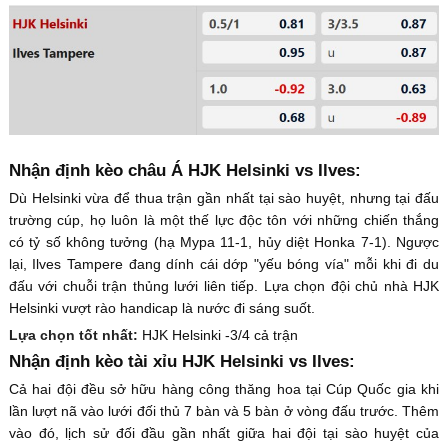
Nhận định kèo châu Á HJK Helsinki vs Ilves:
Dù Helsinki vừa để thua trận gần nhất tại sào huyệt, nhưng tại đấu
trường cúp, họ luôn là một thế lực độc tôn với những chiến thắng
có tỷ số không tưởng (hạ Mypa 11-1, hủy diệt Honka 7-1). Ngược
lại, Ilves Tampere đang dính cái dớp "yếu bóng vía" mỗi khi đi du
đấu với chuỗi trận thủng lưới liên tiếp. Lựa chọn đội chủ nhà HJK
Helsinki vượt rào handicap là nước đi sáng suốt.
Lựa chọn tốt nhất:
HJK Helsinki -3/4 cả trận
Nhận định kèo tài xỉu HJK Helsinki vs Ilves:
Cả hai đội đều sở hữu hàng công thăng hoa tại Cúp Quốc gia khi
lần lượt nã vào lưới đối thủ 7 bàn và 5 bàn ở vòng đấu trước. Thêm
vào đó, lịch sử đối đầu gần nhất giữa hai đội tại sào huyệt của