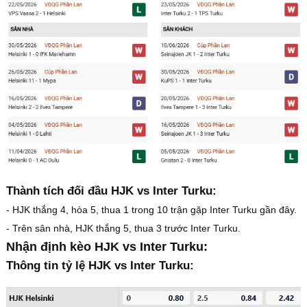
Thành tích đối đầu HJK vs Inter Turku:
- HJK thắng 4, hòa 5, thua 1 trong 10 trận gặp Inter Turku gần đây.
- Trên sân nhà, HJK thắng 5, thua 3 trước Inter Turku.
Nhận định kèo HJK vs Inter Turku:
Thông tin tỷ lệ HJK vs Inter Turku: