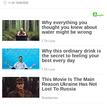
11:04 16/06/2026