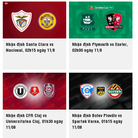
Nhận định Santa Clara vs
Nhận định Plymouth vs Exeter,
Nacional, 02h15 ngày 11/8
02h00 ngày 11/8
Nhận định CFR Cluj vs
Nhận định Botev Plovdiv vs
Universitatea Cluj, 01h30 ngày
Spartak Varna, 01h15 ngày
11/08
11/08