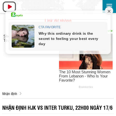
Link dự phòng
Nhận định
NHẬN ĐỊNH HJK VS INTER TURKU, 22H00 NGÀY 17/6