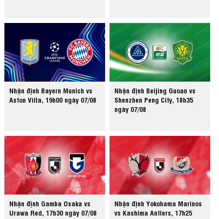
Nhận định Bayern Munich vs
Nhận định Beijing Guoan vs
Aston Villa, 19h00 ngày 07/08
Shenzhen Peng City, 18h35
ngày 07/08
Nhận định Gamba Osaka vs
Nhận định Yokohama Marinos
Urawa Red, 17h30 ngày 07/08
vs Kashima Antlers, 17h25