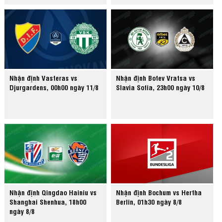
Nhận định Vasteras vs
Nhận định Botev Vratsa vs
Djurgardens, 00h00 ngày 11/8
Slavia Sofia, 23h00 ngày 10/8
Nhận định Qingdao Hainiu vs
Nhận định Bochum vs Hertha
Shanghai Shenhua, 18h00
Berlin, 01h30 ngày 8/8
ngày 8/8