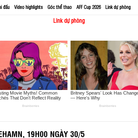
hi đấu
Video highlights
Góc thể thao
AFF Cup 2026
Link dự phòng
Link dự phòng
EHAMN, 19H00 NGÀY 30/5