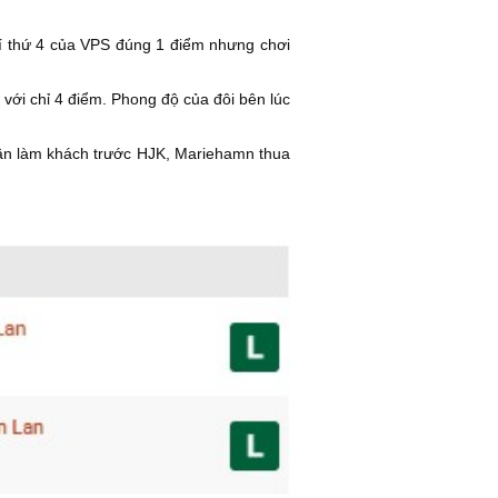
í thứ 4 của VPS đúng 1 điểm nhưng chơi
với chỉ 4 điểm. Phong độ của đôi bên lúc
 lần làm khách trước HJK, Mariehamn thua