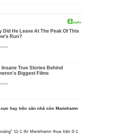
 cực hay trên sân nhà còn Mariehamn
oàng" 11-1 thì Mariehamn thua trận 0-1