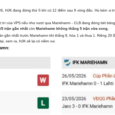
, HJK đang đứng thứ 5 khi có 12 điểm sau 9 vòng đấu. Họ kém vị tr
vị trí của VPS nếu như vượt qua Mariehamn - CLB đang đứng bét bảng 
/5 trận gần nhất
còn
Mariehamn không thắng 5 trận vừa xong.
rán gần nhất trước Mariehamn khi thắng 8, hòa 1 và thua 1. Riêng 20
tại, xem ra, HJK sẽ lại có niềm vui.
hamn: