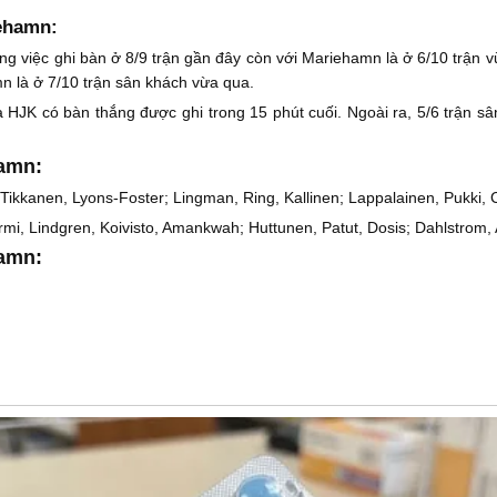
iehamn:
g việc ghi bàn ở 8/9 trận gần đây còn với Mariehamn là ở 6/10 trận 
n là ở 7/10 trận sân khách vừa qua.
a HJK có bàn thắng được ghi trong 15 phút cuối. Ngoài ra, 5/6 trận 
hamn:
, Tikkanen, Lyons-Foster; Lingman, Ring, Kallinen; Lappalainen, Pukki, C
rmi, Lindgren, Koivisto, Amankwah; Huttunen, Patut, Dosis; Dahlstrom,
amn: