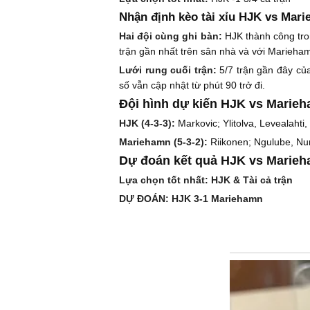
Nhận định kèo tài xỉu HJK vs Mar
Hai đội cùng ghi bàn:
HJK thành công tron
trận gần nhất trên sân nhà và với Marieham
Lưới rung cuối trận:
5/7 trận gần đây củ
số vẫn cập nhật từ phút 90 trở đi.
Đội hình dự kiến HJK vs Marie
HJK (4-3-3):
Markovic; Ylitolva, Levealahti
Mariehamn (5-3-2):
Riikonen; Ngulube, Nu
Dự đoán kết quả HJK vs Marieh
Lựa chọn tốt nhất: HJK & Tài cả trận
DỰ ĐOÁN: HJK 3-1 Mariehamn