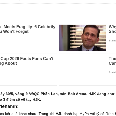
ày 30/5, vòng 9 VĐQG Phần Lan, sân Bolt Arena. HJK đang chơi
o 3 điểm sẽ về tay HJK.
riehamn:
 kết quả khác nhau. Trong khi HJK đánh bại MyPa với tỷ số "kinh h