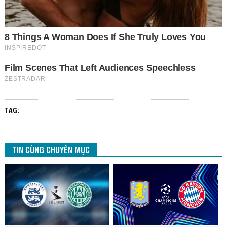
TAG:
TIN CÙNG CHUYÊN MỤC