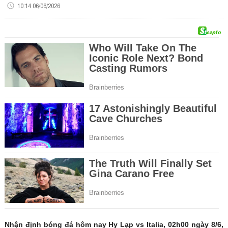
10:14 06/06/2026
Nhận định bóng đá hôm nay Hy Lạp vs Italia, 02h00 ngày 8/6,