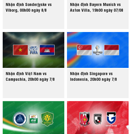
Nhận định Sonderjyske vs
Nhận định Bayern Munich vs
Viborg, 00h00 ngày 8/8
Aston Villa, 19h00 ngày 07/08
Nhận định Việt Nam vs
Nhận định Singapore vs
Campuchia, 20h00 ngày 7/8
Indonesia, 20h00 ngày 7/8