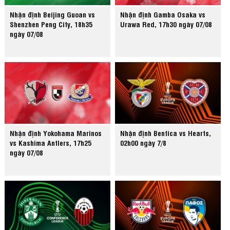
Nhận định Beijing Guoan vs
Nhận định Gamba Osaka vs
Shenzhen Peng City, 18h35
Urawa Red, 17h30 ngày 07/08
ngày 07/08
Nhận định Yokohama Marinos
Nhận định Benfica vs Hearts,
vs Kashima Antlers, 17h25
02h00 ngày 7/8
ngày 07/08