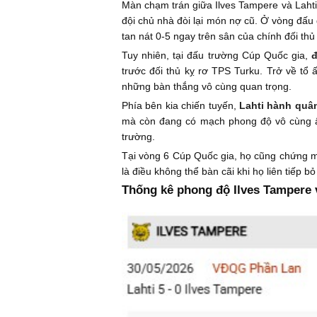
Màn chạm trán giữa Ilves Tampere và Lahti
đội chủ nhà đòi lại món nợ cũ. Ở vòng đấu
tan nát 0-5 ngay trên sân của chính đối thủ 
Tuy nhiên, tại đấu trường Cúp Quốc gia,
đ
trước đối thủ kỵ rơ TPS Turku. Trở về tổ 
những bàn thắng vô cùng quan trọng.
Phía bên kia chiến tuyến,
Lahti hành quâ
mà còn đang có mạch phong độ vô cùng ấn
trường.
Tại vòng 6 Cúp Quốc gia, họ cũng chứng mi
là điều không thể bàn cãi khi họ liên tiếp 
Thống kê phong độ Ilves Tampere v