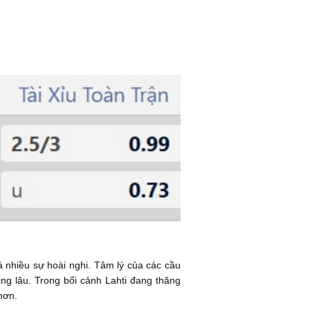
 nhiều sự hoài nghi. Tâm lý của các cầu
ông lâu. Trong bối cảnh Lahti đang thăng
hơn.