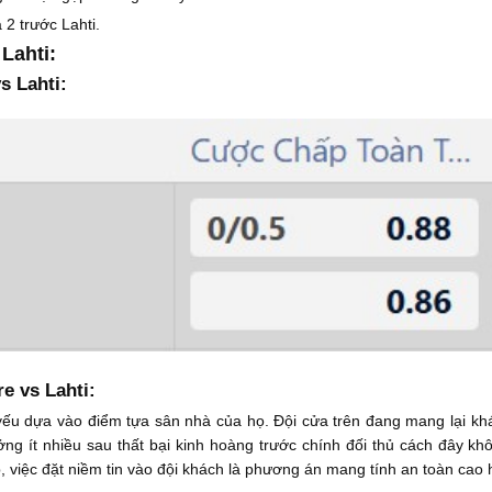
 2 trước Lahti.
Lahti:
s Lahti:
e vs Lahti:
ếu dựa vào điểm tựa sân nhà của họ. Đội cửa trên đang mang lại khá
ng ít nhiều sau thất bại kinh hoàng trước chính đối thủ cách đây kh
ếp, việc đặt niềm tin vào đội khách là phương án mang tính an toàn cao 