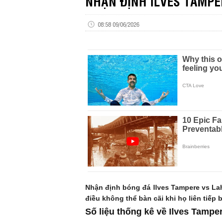
NHẬN ĐỊNH ILVES TAMPER
08:58 09/06/2026
Nhận định bóng đá Ilves Tampere vs Lah
điều không thể bàn cãi khi họ liên tiếp
Số liệu thống kê về Ilves Tamper