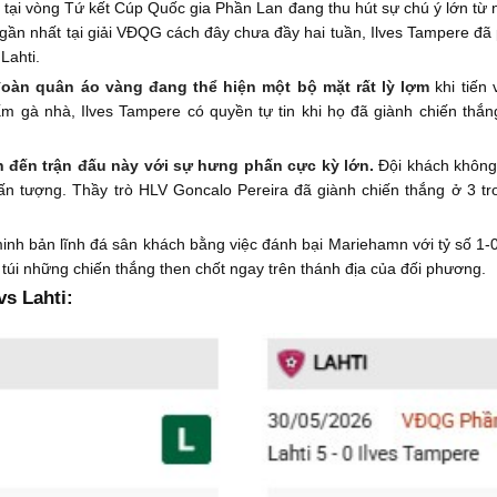
 tại vòng Tứ kết Cúp Quốc gia Phần Lan đang thu hút sự chú ý lớn từ 
 gần nhất tại giải VĐQG cách đây chưa đầy hai tuần, Ilves Tampere đã
Lahti.
oàn quân áo vàng đang thể hiện một bộ mặt rất lỳ lợm
khi tiến 
ấm gà nhà, Ilves Tampere có quyền tự tin khi họ đã giành chiến thắn
n đến trận đấu này với sự hưng phấn cực kỳ lớn.
Đội khách không 
 tượng. Thầy trò HLV Goncalo Pereira đã giành chiến thắng ở 3 tro
nh bản lĩnh đá sân khách bằng việc đánh bại Mariehamn với tỷ số 1-0.
bỏ túi những chiến thắng then chốt ngay trên thánh địa của đối phương.
s Lahti: