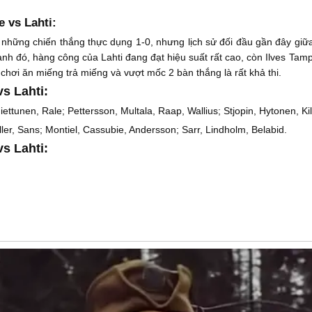
e vs Lahti:
 những chiến thắng thực dụng 1-0, nhưng lịch sử đối đầu gần đây giữa
ạnh đó, hàng công của Lahti đang đạt hiệu suất rất cao, còn Ilves Tam
i chơi ăn miếng trả miếng và vượt mốc 2 bàn thắng là rất khả thi.
s Lahti:
ttunen, Rale; Pettersson, Multala, Raap, Wallius; Stjopin, Hytonen, Kil
er, Sans; Montiel, Cassubie, Andersson; Sarr, Lindholm, Belabid.
s Lahti: