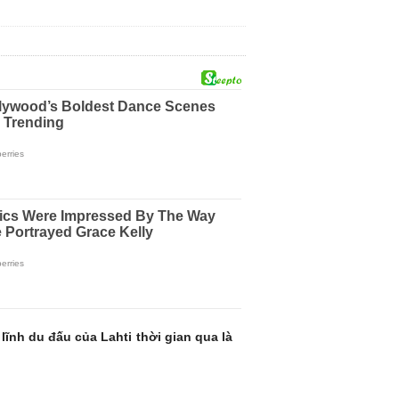
ĩnh du đấu của Lahti thời gian qua là