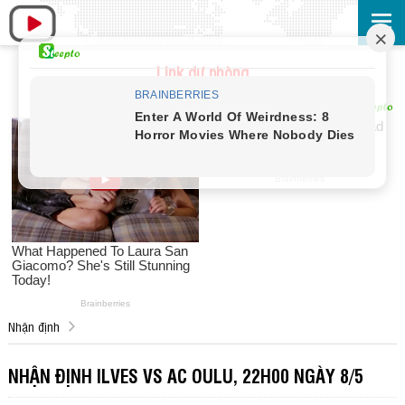
Link dự phòng
Nhận định
NHẬN ĐỊNH ILVES VS AC OULU, 22H00 NGÀY 8/5