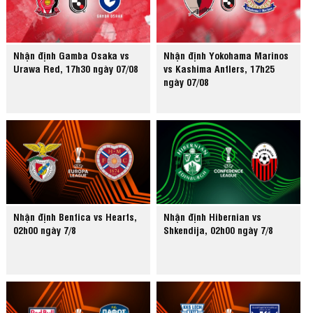
Nhận định Gamba Osaka vs
Nhận định Yokohama Marinos
Urawa Red, 17h30 ngày 07/08
vs Kashima Antlers, 17h25
ngày 07/08
Nhận định Benfica vs Hearts,
Nhận định Hibernian vs
02h00 ngày 7/8
Shkendija, 02h00 ngày 7/8