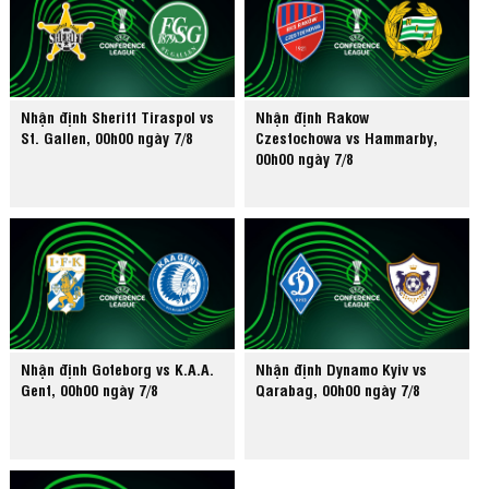
Nhận định Sheriff Tiraspol vs
Nhận định Rakow
St. Gallen, 00h00 ngày 7/8
Czestochowa vs Hammarby,
00h00 ngày 7/8
Nhận định Goteborg vs K.A.A.
Nhận định Dynamo Kyiv vs
Gent, 00h00 ngày 7/8
Qarabag, 00h00 ngày 7/8