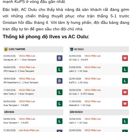
mạnh KuPS ở vòng đấu gần nhất.
Đặc biệt, AC Oulu cho thấy khả năng đá sân khách rất đáng gờm
với những chiến thắng thuyết phục như trận thắng 5-1 trước
Gnistan hồi đầu tháng 4. Với tâm lý hưng phấn, đội đầu bảng đang
tràn đầy tự tin để gieo sầu cho đội chủ nhà.
Thống kê phong độ Ilves vs AC Oulu: