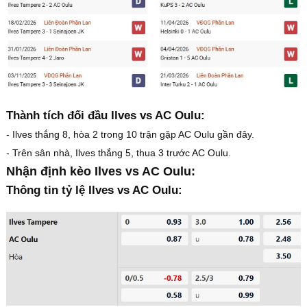
Thành tích đối đầu Ilves vs AC Oulu:
- Ilves thắng 8, hòa 2 trong 10 trận gặp AC Oulu gần đây.
- Trên sân nhà, Ilves thắng 5, thua 3 trước AC Oulu.
Nhận định kèo Ilves vs AC Oulu:
Thông tin tỷ lệ Ilves vs AC Oulu: