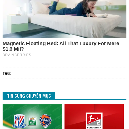
TAG:
TIN CÙNG CHUYÊN MỤC