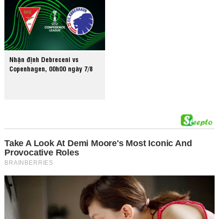
Nhận định Debreceni vs
Copenhagen, 00h00 ngày 7/8