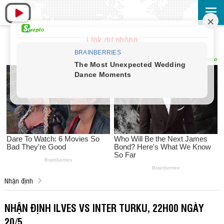
Link dự phòng
Nhận định
NHẬN ĐỊNH ILVES VS INTER TURKU, 22H00 NGÀY
20/5