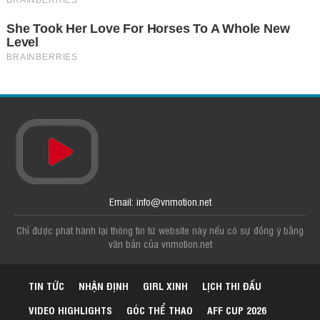
Email: info@vnmotion.net
Chỉ được phát hành lại thông tin từ website này nếu có sự đồng ý bằng
văn bản của vnmotion.net
TIN TỨC
NHẬN ĐỊNH
GIRL XINH
LỊCH THI ĐẤU
VIDEO HIGHLIGHTS
GÓC THỂ THAO
AFF CUP 2026