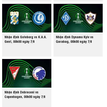
Nhận định Goteborg vs K.A.A.
Nhận định Dynamo Kyiv vs
Gent, 00h00 ngày 7/8
Qarabag, 00h00 ngày 7/8
Nhận định Debreceni vs
Copenhagen, 00h00 ngày 7/8