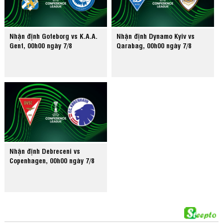
Nhận định Goteborg vs K.A.A.
Nhận định Dynamo Kyiv vs
Gent, 00h00 ngày 7/8
Qarabag, 00h00 ngày 7/8
Nhận định Debreceni vs
Copenhagen, 00h00 ngày 7/8