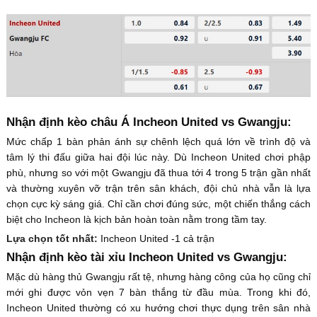
Nhận định kèo châu Á Incheon United vs Gwangju:
Mức chấp 1 bàn phản ánh sự chênh lệch quá lớn về trình độ và
tâm lý thi đấu giữa hai đội lúc này. Dù Incheon United chơi phập
phù, nhưng so với một Gwangju đã thua tới 4 trong 5 trận gần nhất
và thường xuyên vỡ trận trên sân khách, đội chủ nhà vẫn là lựa
chọn cực kỳ sáng giá. Chỉ cần chơi đúng sức, một chiến thắng cách
biệt cho Incheon là kịch bản hoàn toàn nằm trong tầm tay.
Lựa chọn tốt nhất:
Incheon United -1 cả trận
Nhận định kèo tài xỉu Incheon United vs Gwangju:
Mặc dù hàng thủ Gwangju rất tệ, nhưng hàng công của họ cũng chỉ
mới ghi được vỏn vẹn 7 bàn thắng từ đầu mùa. Trong khi đó,
Incheon United thường có xu hướng chơi thực dụng trên sân nhà