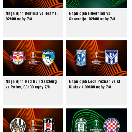
Nhận định Benfica vs Hearts,
Nhận định Hibernian vs
02h00 ngày 7/8
Shkendija, 02h00 ngày 7/8
Nhận định Red Bull Salzburg
Nhận định Lech Poznan vs KI
vs Pafos, 00h00 ngày 7/8
Klaksvik 00h00 ngày 7/8