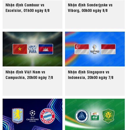
Nhận định Cambuur vs
Nhận định Sonderjyske vs
Excelsior, 01h00 ngày 8/8
Viborg, 00h00 ngày 8/8
Nhận định Việt Nam vs
Nhận định Singapore vs
Campuchia, 20h00 ngày 7/8
Indonesia, 20h00 ngày 7/8