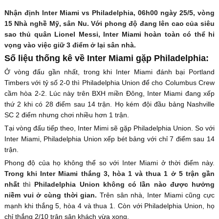
Nhận định Inter Miami vs Philadelphia, 06h00 ngày 25/5, vòng
15 Nhà nghề Mỹ, sân Nu. Với phong độ đang lên cao của siêu
sao thủ quân Lionel Messi, Inter Miami hoàn toàn có thể hi
vọng vào việc giữ 3 điểm ở lại sân nhà.
Số liệu thống kê về Inter Miami gặp Philadelphia:
Ở vòng đấu gần nhất, trong khi Inter Miami đánh bại Portland
Timbers với tỷ số 2-0 thì Philadelphia Union để cho Columbus Crew
cầm hòa 2-2. Lúc này trên BXH miền Đông, Inter Miami đang xếp
thứ 2 khi có 28 điểm sau 14 trận. Họ kém đội đầu bảng Nashville
SC 2 điểm nhưng chơi nhiều hơn 1 trận.
Tại vòng đấu tiếp theo, Inter Mimi sẽ gặp Philadelphia Union. So với
Inter Miami, Philadelphia Union xếp bét bảng với chỉ 7 điểm sau 14
trận.
Phong độ của họ không thể so với Inter Miami ở thời điểm này.
Trong khi Inter Miami thắng 3, hòa 1 và thua 1 ở 5 trận gần
nhất
thì
Philadelphia Union không có lần nào được hưởng
niềm vui ở cùng thời gian.
Trên sân nhà, Inter Miami cũng cực
mạnh khi thắng 5, hòa 4 và thua 1. Còn với Philadelphia Union, họ
chỉ thắng 2/10 trận sân khách vừa xong.