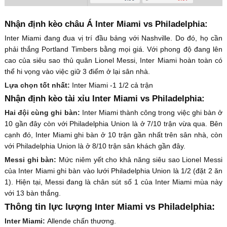
Nhận định kèo châu Á Inter Miami vs Philadelphia:
Inter Miami đang đua vị trí đầu bảng với Nashville. Do đó, họ cần
phải thắng Portland Timbers bằng mọi giá. Với phong độ đang lên
cao của siêu sao thủ quân Lionel Messi, Inter Miami hoàn toàn có
thể hi vọng vào việc giữ 3 điểm ở lại sân nhà.
Lựa chọn tốt nhất:
Inter Miami -1 1/2 cả trận
Nhận định kèo tài xỉu Inter Miami vs Philadelphia:
Hai đội cùng ghi bàn:
Inter Miami thành công trong việc ghi bàn ở
10 gần đây còn với Philadelphia Union là ở 7/10 trận vừa qua. Bên
cạnh đó, Inter Miami ghi bàn ở 10 trận gần nhất trên sân nhà, còn
với Philadelphia Union là ở 8/10 trận sân khách gần đây.
Messi ghi bàn:
Mức niêm yết cho khả năng siêu sao Lionel Messi
của Inter Miami ghi bàn vào lưới Philadelphia Union là 1/2 (đặt 2 ăn
1). Hiện tại, Messi đang là chân sút số 1 của Inter Miami mùa này
với 13 bàn thắng.
Thông tin lực lượng Inter Miami vs Philadelphia:
Inter Miami:
Allende chấn thương.