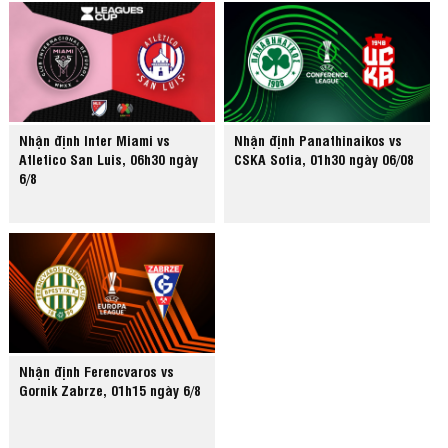
Nhận định Inter Miami vs
Nhận định Panathinaikos vs
Atletico San Luis, 06h30 ngày
CSKA Sofia, 01h30 ngày 06/08
6/8
Nhận định Ferencvaros vs
Gornik Zabrze, 01h15 ngày 6/8