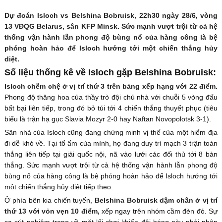
Dự đoán Isloch vs Belshina Bobruisk, 22h30 ngày 28/6, vòng
13 VĐQG Belarus, sân KFP Minsk. Sức mạnh vượt trội từ cả hệ
thống vận hành lẫn phong độ bùng nổ của hàng công là bệ
phóng hoàn hảo để Isloch hướng tới một chiến thắng hủy
diệt.
Số liệu thống kê về Isloch gặp Belshina Bobruisk:
Isloch chễm chệ ở vị trí thứ 3 trên bảng xếp hạng với 22 điểm.
Phong độ thăng hoa của thầy trò đội chủ nhà với chuỗi 5 vòng đấu
bất bại liên tiếp, trong đó bỏ túi tới 4 chiến thắng thuyết phục (tiêu
biểu là trận hạ gục Slavia Mozyr 2-0 hay Naftan Novopolotsk 3-1).
Sân nhà của Isloch cũng đang chứng minh vị thế của một hiểm địa
đi dễ khó về. Tại tổ ấm của mình, họ đang duy trì mạch 3 trận toàn
thắng liên tiếp tại giải quốc nội, nã vào lưới các đối thủ tới 8 bàn
thắng. Sức mạnh vượt trội từ cả hệ thống vận hành lẫn phong độ
bùng nổ của hàng công là bệ phóng hoàn hảo để Isloch hướng tới
một chiến thắng hủy diệt tiếp theo.
Ở phía bên kia chiến tuyến,
Belshina Bobruisk dậm chân ở vị trí
thứ 13 với vỏn vẹn 10 điểm,
xếp ngay trên nhóm cầm đèn đỏ. Sự