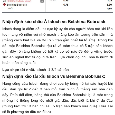
Nhận định kèo châu Á Isloch vs Belshina Bobruisk:
Isloch đang là điểm đầu tư cực kỳ uy tín cho người hâm mộ khi liên
tục mang về niềm vui nhờ mạch thắng kèo ấn tượng trên sân nhà
(thắng cách biệt 3-1 và 3-0 ở 2 trận gần nhất tại tổ ấm). Trong khi
đó, một Belshina Bobruisk rệu rã và toàn thua cả 5 trận sân khách
gần đây rõ ràng không có bất kỳ cơ sở nào để đứng vững trước
sức ép nghẹt thở từ đội cửa trên. Lựa chọn đội chủ nhà là nước đi
hoàn toàn sáng suốt.
Lựa chọn tốt nhất:
Isloch -1 3/4 cả trận
Nhận định kèo tài xỉu Isloch vs Belshina Bobruisk:
Hàng công của Isloch đang chơi cực kỳ bùng nổ tại sào huyệt khi
đều đặn ghi từ 2 đến 3 bàn mỗi trận ở chuỗi thắng sân nhà gần
đây. Phía đối diện, hàng thủ của Belshina Bobruisk lại là một trong
những hệ thống lỏng lẻo nhất giải đấu, đặc biệt là khi đi du đấu
(thủng lưới tới 13 bàn chỉ sau 5 trận sân khách vừa qua). Cửa Tài
sẽ là phương án đầu tư tối ưu.