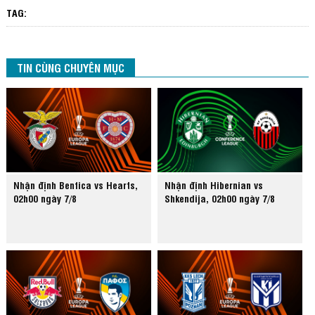
TAG:
TIN CÙNG CHUYÊN MỤC
Nhận định Benfica vs Hearts,
Nhận định Hibernian vs
02h00 ngày 7/8
Shkendija, 02h00 ngày 7/8