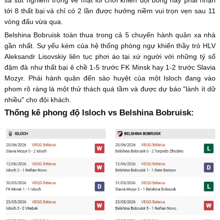
sa sút nghiêm trọng về mặt lối chơi khiến đội bóng này phải nhận
tới 8 thất bại và chỉ có 2 lần được hưởng niềm vui trọn vẹn sau 11
vòng đấu vừa qua.
Belshina Bobruisk toàn thua trong cả 5 chuyến hành quân xa nhà
gần nhất. Sự yếu kém của hệ thống phòng ngự khiến thầy trò HLV
Aleksandr Lisovskiy liên tục phơi áo tại xứ người với những tỷ số
đậm đà như thất bại ê chề 1-5 trước FK Minsk hay 1-2 trước Slavia
Mozyr. Phải hành quân đến sào huyệt của một Isloch đang vào
phom rõ ràng là một thử thách quá tầm và được dự báo "lành ít dữ
nhiều" cho đội khách.
Thống kê phong độ Isloch vs Belshina Bobruisk: