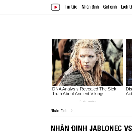
Tin tức
Nhận định
Girl xinh
Lịch t
Nhận định
NHẬN ĐỊNH JABLONEC VS