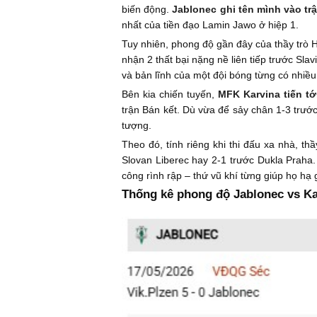
biến động.
Jablonec ghi tên mình vào trậ
nhất của tiền đạo Lamin Jawo ở hiệp 1.
Tuy nhiên, phong độ gần đây của thầy trò 
nhận 2 thất bại nặng nề liên tiếp trước Slav
và bản lĩnh của một đội bóng từng có nhiều
Bên kia chiến tuyến,
MFK Karvina tiến tớ
trận Bán kết. Dù vừa để sảy chân 1-3 trướ
tượng.
Theo đó, tính riêng khi thi đấu xa nhà, th
Slovan Liberec hay 2-1 trước Dukla Praha.
công rình rập – thứ vũ khí từng giúp họ hạ
Thống kê phong độ Jablonec vs Ka