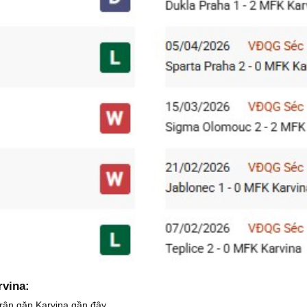
rvina:
trận gặp Karvina gần đây.