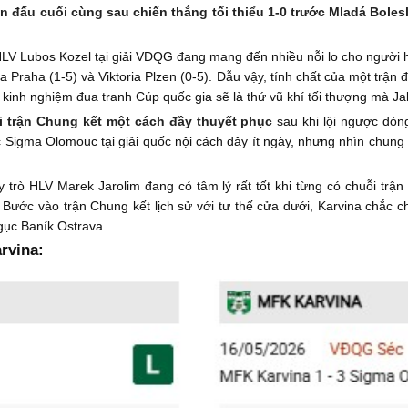
n đấu cuối cùng sau chiến thắng tối thiểu 1-0 trước Mladá Boles
HLV Lubos Kozel tại giải VĐQG đang mang đến nhiều nỗi lo cho người 
ia Praha (1-5) và Viktoria Plzen (0-5). Dẫu vậy, tính chất của một trận 
 kinh nghiệm đua tranh Cúp quốc gia sẽ là thứ vũ khí tối thượng mà Ja
i trận Chung kết một cách đầy thuyết phục
sau khi lội ngược dòng
c Sigma Olomouc tại giải quốc nội cách đây ít ngày, nhưng nhìn chung
ầy trò HLV Marek Jarolim đang có tâm lý rất tốt khi từng có chuỗi trậ
 Bước vào trận Chung kết lịch sử với tư thế cửa dưới, Karvina chắc 
 gục Baník Ostrava.
rvina: