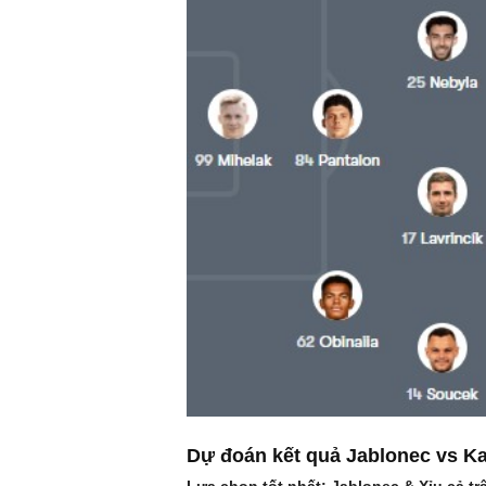
Dự đoán kết quả Jablonec vs Ka