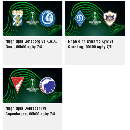
Nhận định Goteborg vs K.A.A.
Nhận định Dynamo Kyiv vs
Gent, 00h00 ngày 7/8
Qarabag, 00h00 ngày 7/8
Nhận định Debreceni vs
Copenhagen, 00h00 ngày 7/8