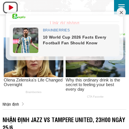
Link dự phòng
Nhận định
NHẬN ĐỊNH JAZZ VS TAMPERE UNITED, 23H00 NGÀY
25/6