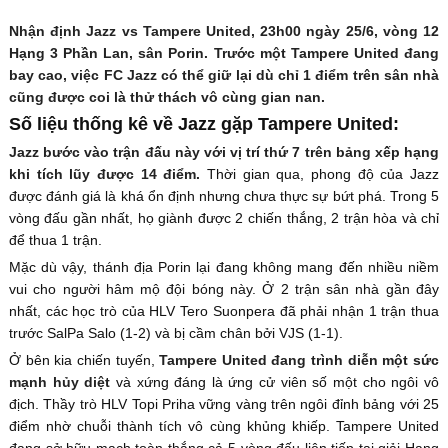
Nhận định Jazz vs Tampere United, 23h00 ngày 25/6, vòng 12
Hạng 3 Phần Lan, sân Porin. Trước một Tampere United đang
bay cao, việc FC Jazz có thể giữ lại dù chỉ 1 điểm trên sân nhà
cũng được coi là thử thách vô cùng gian nan.
Số liệu thống kê về Jazz gặp Tampere United:
Jazz bước vào trận đấu này với vị trí thứ 7 trên bảng xếp hạng
khi tích lũy được 14 điểm.
Thời gian qua, phong độ của Jazz
được đánh giá là khá ổn định nhưng chưa thực sự bứt phá. Trong 5
vòng đấu gần nhất, họ giành được 2 chiến thắng, 2 trận hòa và chỉ
để thua 1 trận.
Mặc dù vậy, thánh địa Porin lại đang không mang đến nhiều niềm
vui cho người hâm mộ đội bóng này. Ở 2 trận sân nhà gần đây
nhất, các học trò của HLV Tero Suonpera đã phải nhận 1 trận thua
trước SalPa Salo (1-2) và bị cầm chân bởi VJS (1-1).
Ở bên kia chiến tuyến,
Tampere United đang trình diễn một sức
mạnh hủy diệt
và xứng đáng là ứng cử viên số một cho ngôi vô
địch. Thầy trò HLV Topi Priha vững vàng trên ngôi đỉnh bảng với 25
điểm nhờ chuỗi thành tích vô cùng khủng khiếp. Tampere United