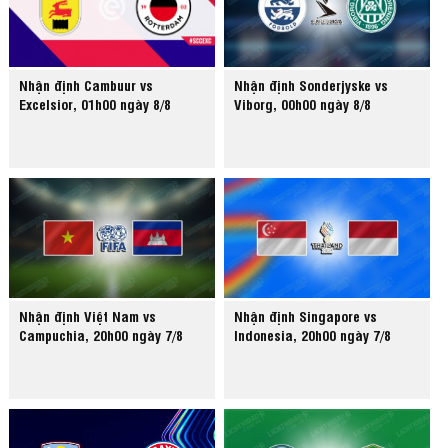
Nhận định Cambuur vs
Nhận định Sonderjyske vs
Excelsior, 01h00 ngày 8/8
Viborg, 00h00 ngày 8/8
Nhận định Việt Nam vs
Nhận định Singapore vs
Campuchia, 20h00 ngày 7/8
Indonesia, 20h00 ngày 7/8