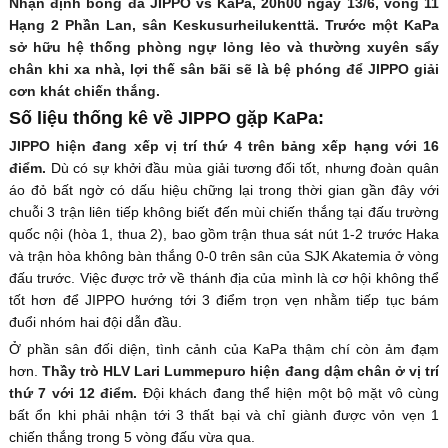
Nhận định bóng đá JIPPO vs KaPa, 20h00 ngày 13/6, vòng 11
Hạng 2 Phần Lan, sân Keskusurheilukenttä. Trước một KaPa
sở hữu hệ thống phòng ngự lỏng lẻo và thường xuyên sẩy
chân khi xa nhà, lợi thế sân bãi sẽ là bệ phóng để JIPPO giải
cơn khát chiến thắng.
Số liệu thống kê về JIPPO gặp KaPa:
JIPPO hiện đang xếp vị trí thứ 4 trên bảng xếp hạng với 16
điểm.
Dù có sự khởi đầu mùa giải tương đối tốt, nhưng đoàn quân
áo đỏ bất ngờ có dấu hiệu chững lại trong thời gian gần đây với
chuỗi 3 trận liên tiếp không biết đến mùi chiến thắng tại đấu trường
quốc nội (hòa 1, thua 2), bao gồm trận thua sát nút 1-2 trước Haka
và trận hòa không bàn thắng 0-0 trên sân của SJK Akatemia ở vòng
đấu trước. Việc được trở về thánh địa của mình là cơ hội không thể
tốt hơn để JIPPO hướng tới 3 điểm trọn vẹn nhằm tiếp tục bám
đuổi nhóm hai đội dẫn đầu.
Ở phần sân đối diện, tình cảnh của KaPa thậm chí còn ảm đạm
hơn.
Thầy trò HLV Lari Lummepuro hiện đang dậm chân ở vị trí
thứ 7 với 12 điểm.
Đội khách đang thể hiện một bộ mặt vô cùng
bất ổn khi phải nhận tới 3 thất bại và chỉ giành được vỏn vẹn 1
chiến thắng trong 5 vòng đấu vừa qua.