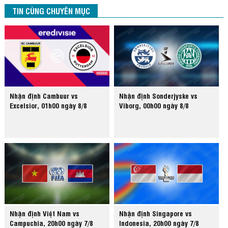
TIN CÙNG CHUYÊN MỤC
Nhận định Cambuur vs
Nhận định Sonderjyske vs
Excelsior, 01h00 ngày 8/8
Viborg, 00h00 ngày 8/8
Nhận định Việt Nam vs
Nhận định Singapore vs
Campuchia, 20h00 ngày 7/8
Indonesia, 20h00 ngày 7/8