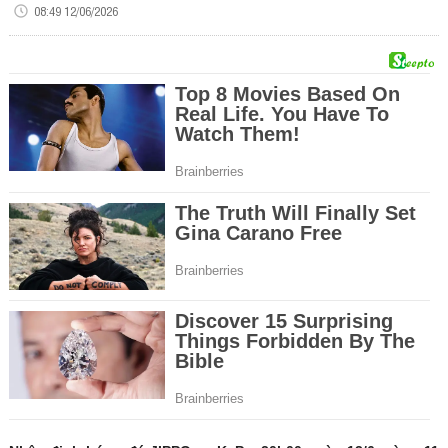
08:49 12/06/2026