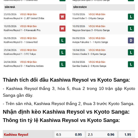
Thành tích đối đầu Kashiwa Reysol vs Kyoto Sanga:
- Kashiwa Reysol thắng 3, hòa 5, thua 2 trong 10 trận gặp Kyoto
Sanga gần đây.
- Trên sân nhà, Kashiwa Reysol thắng 2, thua 3 trước Kyoto Sanga.
Nhận định kèo Kashiwa Reysol vs Kyoto Sanga:
Thông tin tỷ lệ Kashiwa Reysol vs Kyoto Sanga: