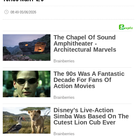
08:49 05/06/2026