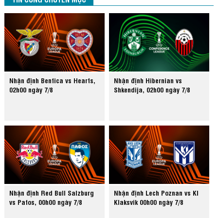
Nhận định Benfica vs Hearts,
Nhận định Hibernian vs
02h00 ngày 7/8
Shkendija, 02h00 ngày 7/8
Nhận định Red Bull Salzburg
Nhận định Lech Poznan vs KI
vs Pafos, 00h00 ngày 7/8
Klaksvik 00h00 ngày 7/8