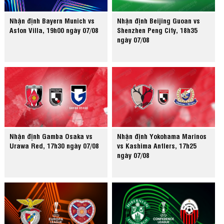
Nhận định Bayern Munich vs
Nhận định Beijing Guoan vs
Aston Villa, 19h00 ngày 07/08
Shenzhen Peng City, 18h35
ngày 07/08
Nhận định Gamba Osaka vs
Nhận định Yokohama Marinos
Urawa Red, 17h30 ngày 07/08
vs Kashima Antlers, 17h25
ngày 07/08