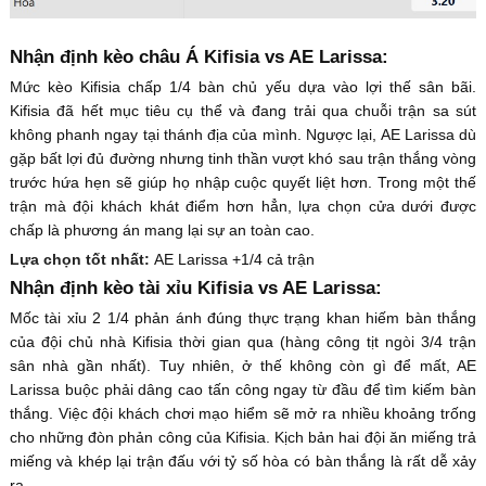
Nhận định kèo châu Á Kifisia vs AE Larissa:
Mức kèo Kifisia chấp 1/4 bàn chủ yếu dựa vào lợi thế sân bãi.
Kifisia đã hết mục tiêu cụ thể và đang trải qua chuỗi trận sa sút
không phanh ngay tại thánh địa của mình. Ngược lại, AE Larissa dù
gặp bất lợi đủ đường nhưng tinh thần vượt khó sau trận thắng vòng
trước hứa hẹn sẽ giúp họ nhập cuộc quyết liệt hơn. Trong một thế
trận mà đội khách khát điểm hơn hẳn, lựa chọn cửa dưới được
chấp là phương án mang lại sự an toàn cao.
Lựa chọn tốt nhất:
AE Larissa +1/4 cả trận
Nhận định kèo tài xỉu Kifisia vs AE Larissa:
Mốc tài xỉu 2 1/4 phản ánh đúng thực trạng khan hiếm bàn thắng
của đội chủ nhà Kifisia thời gian qua (hàng công tịt ngòi 3/4 trận
sân nhà gần nhất). Tuy nhiên, ở thế không còn gì để mất, AE
Larissa buộc phải dâng cao tấn công ngay từ đầu để tìm kiếm bàn
thắng. Việc đội khách chơi mạo hiểm sẽ mở ra nhiều khoảng trống
cho những đòn phản công của Kifisia. Kịch bản hai đội ăn miếng trả
miếng và khép lại trận đấu với tỷ số hòa có bàn thắng là rất dễ xảy
ra.