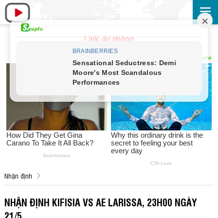
Link dự phòng
Nhận định
NHẬN ĐỊNH KIFISIA VS AE LARISSA, 23H00 NGÀY
21/5