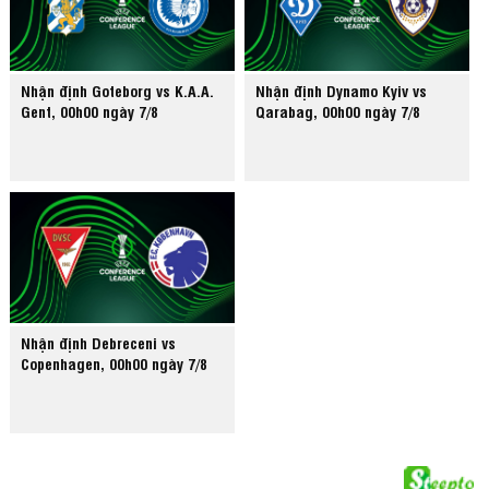
Nhận định Goteborg vs K.A.A.
Nhận định Dynamo Kyiv vs
Gent, 00h00 ngày 7/8
Qarabag, 00h00 ngày 7/8
Nhận định Debreceni vs
Copenhagen, 00h00 ngày 7/8