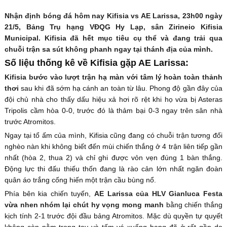
Nhận định bóng đá hôm nay Kifisia vs AE Larissa, 23h00 ngày
21/5, Bảng Trụ hạng VĐQG Hy Lạp, sân Zirineio Kifisia
Municipal. Kifisia đã hết mục tiêu cụ thể và đang trải qua
chuỗi trận sa sút không phanh ngay tại thánh địa của mình.
Số liệu thống kê về Kifisia gặp AE Larissa:
Kifisia bước vào lượt trận hạ màn với tâm lý hoàn toàn thảnh
thơi
sau khi đã sớm hạ cánh an toàn từ lâu. Phong độ gần đây của
đội chủ nhà cho thấy dấu hiệu xả hơi rõ rệt khi họ vừa bị Asteras
Tripolis cầm hòa 0-0, trước đó là thảm bại 0-3 ngay trên sân nhà
trước Atromitos.
Ngay tại tổ ấm của mình, Kifisia cũng đang có chuỗi trận tương đối
nghèo nàn khi không biết đến mùi chiến thắng ở 4 trận liên tiếp gần
nhất (hòa 2, thua 2) và chỉ ghi được vỏn vẹn đúng 1 bàn thắng.
Động lực thi đấu thiếu thốn đang là rào cản lớn nhất ngăn đoàn
quân áo trắng cống hiến một trận cầu bùng nổ.
Phía bên kia chiến tuyến,
AE Larissa của HLV Gianluca Festa
vừa nhen nhóm lại chút hy vọng mong manh
bằng chiến thắng
kịch tính 2-1 trước đội đầu bảng Atromitos. Mặc dù quyền tự quyết