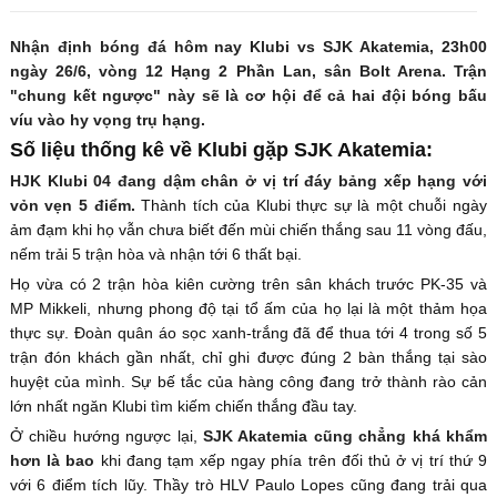
Nhận định bóng đá hôm nay Klubi vs SJK Akatemia, 23h00
ngày 26/6, vòng 12 Hạng 2 Phần Lan, sân Bolt Arena. Trận
"chung kết ngược" này sẽ là cơ hội để cả hai đội bóng bấu
víu vào hy vọng trụ hạng.
Số liệu thống kê về Klubi gặp SJK Akatemia:
HJK Klubi 04 đang dậm chân ở vị trí đáy bảng xếp hạng với
vỏn vẹn 5 điểm.
Thành tích của Klubi thực sự là một chuỗi ngày
ảm đạm khi họ vẫn chưa biết đến mùi chiến thắng sau 11 vòng đấu,
nếm trải 5 trận hòa và nhận tới 6 thất bại.
Họ vừa có 2 trận hòa kiên cường trên sân khách trước PK-35 và
MP Mikkeli, nhưng phong độ tại tổ ấm của họ lại là một thảm họa
thực sự. Đoàn quân áo sọc xanh-trắng đã để thua tới 4 trong số 5
trận đón khách gần nhất, chỉ ghi được đúng 2 bàn thắng tại sào
huyệt của mình. Sự bế tắc của hàng công đang trở thành rào cản
lớn nhất ngăn Klubi tìm kiếm chiến thắng đầu tay.
Ở chiều hướng ngược lại,
SJK Akatemia cũng chẳng khá khẩm
hơn là bao
khi đang tạm xếp ngay phía trên đối thủ ở vị trí thứ 9
với 6 điểm tích lũy. Thầy trò HLV Paulo Lopes cũng đang trải qua