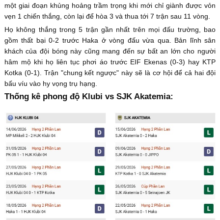
một giai đoạn khủng hoảng trầm trọng khi mới chỉ giành được vỏn
vẹn 1 chiến thắng, còn lại để hòa 3 và thua tới 7 trận sau 11 vòng.
Họ không thắng trong 5 trận gần nhất trên mọi đấu trường, bao
gồm thất bại 0-2 trước Haka ở vòng đấu vừa qua. Bản lĩnh sân
khách của đội bóng này cũng mang đến sự bất an lớn cho người
hâm mộ khi họ liên tục phơi áo trước EIF Ekenas (0-3) hay KTP
Kotka (0-1). Trận "chung kết ngược" này sẽ là cơ hội để cả hai đội
bấu víu vào hy vọng trụ hạng.
Thống kê phong độ Klubi vs SJK Akatemia: