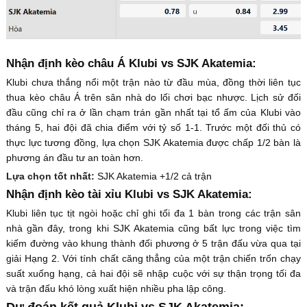
Nhận định kèo châu Á Klubi vs SJK Akatemia:
Klubi chưa thắng nổi một trận nào từ đầu mùa, đồng thời liên tục
thua kèo châu Á trên sân nhà do lối chơi bạc nhược. Lịch sử đối
đầu cũng chỉ ra ở lần chạm trán gần nhất tại tổ ấm của Klubi vào
tháng 5, hai đội đã chia điểm với tỷ số 1-1. Trước một đối thủ có
thực lực tương đồng, lựa chọn SJK Akatemia được chấp 1/2 bàn là
phương án đầu tư an toàn hơn.
Lựa chọn tốt nhất:
SJK Akatemia +1/2 cả trận
Nhận định kèo tài xỉu Klubi vs SJK Akatemia:
Klubi liên tục tịt ngòi hoặc chỉ ghi tối đa 1 bàn trong các trận sân
nhà gần đây, trong khi SJK Akatemia cũng bất lực trong việc tìm
kiếm đường vào khung thành đối phương ở 5 trận đấu vừa qua tại
giải Hạng 2. Với tính chất căng thẳng của một trận chiến trốn chạy
suất xuống hạng, cả hai đội sẽ nhập cuộc với sự thận trọng tối đa
và trận đấu khó lòng xuất hiện nhiều pha lập công.