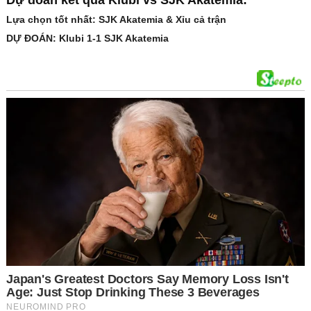
Dự đoán kết quả Klubi vs SJK Akatemia:
Lựa chọn tốt nhất: SJK Akatemia & Xỉu cả trận
DỰ ĐOÁN: Klubi 1-1 SJK Akatemia