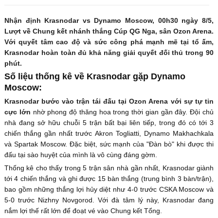
Nhận định Krasnodar vs Dynamo Moscow, 00h30 ngày 8/5,
Lượt về Chung kết nhánh thắng Cúp QG Nga, sân Ozon Arena.
Với quyết tâm cao độ và sức công phá mạnh mẽ tại tổ ấm,
Krasnodar hoàn toàn đủ khả năng giải quyết đối thủ trong 90
phút.
Số liệu thống kê về Krasnodar gặp Dynamo
Moscow:
Krasnodar bước vào trận tái đấu tại Ozon Arena với sự tự tin
cực lớn
nhờ phong độ thăng hoa trong thời gian gần đây. Đội chủ
nhà đang sở hữu chuỗi 5 trận bất bại liên tiếp, trong đó có tới 3
chiến thắng gần nhất trước Akron Togliatti, Dynamo Makhachkala
và Spartak Moscow. Đặc biệt, sức mạnh của "Đàn bò" khi được thi
đấu tại sào huyệt của mình là vô cùng đáng gờm.
Thống kê cho thấy trong 5 trận sân nhà gần nhất, Krasnodar giành
tới 4 chiến thắng và ghi được 15 bàn thắng (trung bình 3 bàn/trận),
bao gồm những thắng lợi hủy diệt như 4-0 trước CSKA Moscow và
5-0 trước Nizhny Novgorod. Với đà tâm lý này, Krasnodar đang
nắm lợi thế rất lớn để đoạt vé vào Chung kết Tổng.