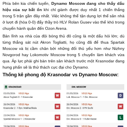
Phía bên kia chiến tuyến,
Dynamo Moscow đang cho thấy dấu
hiệu của sự bất ổn
khi chỉ giành được duy nhất 1 chiến thắng
trong 5 trận gần đây nhất. Việc không thể tận dụng lợi thế sân nhà
ở lượt đi (hòa 0-0) đẩy thầy trò HLV Rolan Gusev vào thế khó trong
chuyến hành quân đến Ozon Arena.
Bản lĩnh xa nhà của đội bóng thủ đô cũng là một dấu hỏi lớn; dù
từng thắng sát nút Akron Togliatti, họ cũng đã để thua Spartak
Moscow và bị cầm chân bởi những đối thủ yếu hơn như Nizhny
Novgorod hay Lokomotiv Moscow trong 5 chuyến làm khách vừa
qua. Áp lực phải ghi bàn trên sân khách trước một Krasnodar đang
hưng phấn sẽ là thử thách cực đại cho Dynamo.
Thống kê phong độ Krasnodar vs Dynamo Moscow: