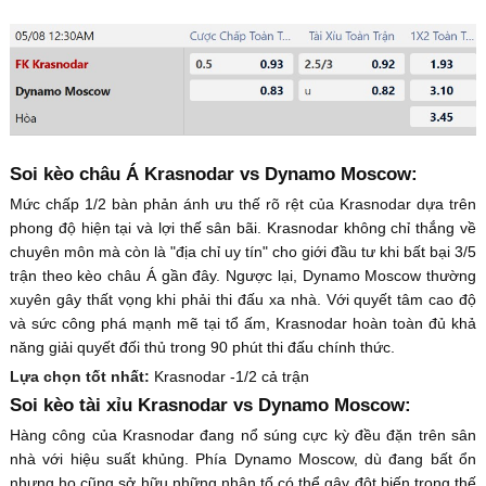
Soi kèo châu Á Krasnodar vs Dynamo Moscow:
Mức chấp 1/2 bàn phản ánh ưu thế rõ rệt của Krasnodar dựa trên
phong độ hiện tại và lợi thế sân bãi. Krasnodar không chỉ thắng về
chuyên môn mà còn là "địa chỉ uy tín" cho giới đầu tư khi bất bại 3/5
trận theo kèo châu Á gần đây. Ngược lại, Dynamo Moscow thường
xuyên gây thất vọng khi phải thi đấu xa nhà. Với quyết tâm cao độ
và sức công phá mạnh mẽ tại tổ ấm, Krasnodar hoàn toàn đủ khả
năng giải quyết đối thủ trong 90 phút thi đấu chính thức.
Lựa chọn tốt nhất:
Krasnodar -1/2 cả trận
Soi kèo tài xỉu Krasnodar vs Dynamo Moscow:
Hàng công của Krasnodar đang nổ súng cực kỳ đều đặn trên sân
nhà với hiệu suất khủng. Phía Dynamo Moscow, dù đang bất ổn
nhưng họ cũng sở hữu những nhân tố có thể gây đột biến trong thế