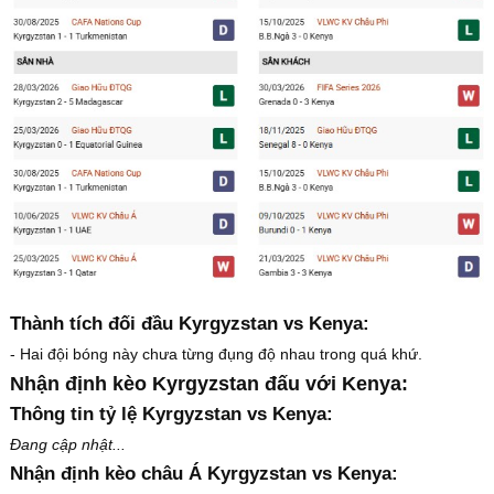
Thành tích đối đầu Kyrgyzstan vs Kenya:
- Hai đội bóng này chưa từng đụng độ nhau trong quá khứ.
Nhận định kèo Kyrgyzstan đấu với Kenya:
Thông tin tỷ lệ Kyrgyzstan vs Kenya:
Đang cập nhật...
Nhận định kèo châu Á Kyrgyzstan vs Kenya: