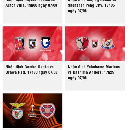
Aston Villa, 19h00 ngày 07/08
Shenzhen Peng City, 18h35
ngày 07/08
Nhận định Gamba Osaka vs
Nhận định Yokohama Marinos
Urawa Red, 17h30 ngày 07/08
vs Kashima Antlers, 17h25
ngày 07/08