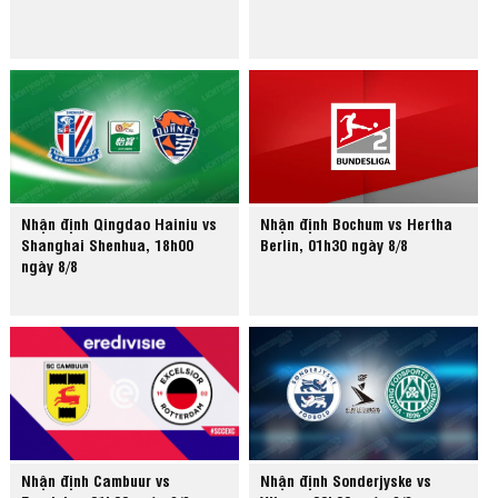
Nhận định Qingdao Hainiu vs
Nhận định Bochum vs Hertha
Shanghai Shenhua, 18h00
Berlin, 01h30 ngày 8/8
ngày 8/8
Nhận định Cambuur vs
Nhận định Sonderjyske vs