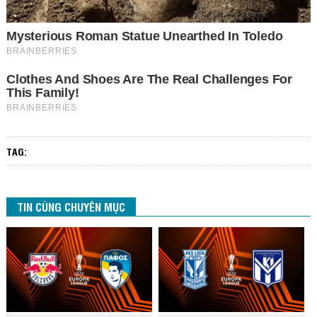
TAG:
TIN CÙNG CHUYÊN MỤC