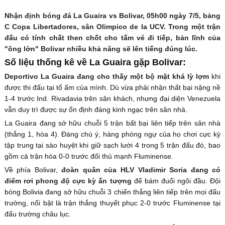
Nhận định bóng đá La Guaira vs Bolivar, 05h00 ngày 7/5, bảng
C Copa Libertadores, sân Olimpico de la UCV. Trong một trận
đấu có tính chất then chốt cho tấm vé đi tiếp, bản lĩnh của
"ông lớn" Bolivar nhiều khả năng sẽ lên tiếng đúng lúc.
Số liệu thống kê về La Guaira gặp Bolivar:
Deportivo La Guaira đang cho thấy một bộ mặt khá lỳ lợm
khi
được thi đấu tại tổ ấm của mình. Dù vừa phải nhận thất bại nặng nề
1-4 trước Ind. Rivadavia trên sân khách, nhưng đại diện Venezuela
vẫn duy trì được sự ổn định đáng kinh ngạc trên sân nhà.
La Guaira đang sở hữu chuỗi 5 trận bất bại liên tiếp trên sân nhà
(thắng 1, hòa 4). Đáng chú ý, hàng phòng ngự của họ chơi cực kỳ
tập trung tại sào huyệt khi giữ sạch lưới 4 trong 5 trận đấu đó, bao
gồm cả trận hòa 0-0 trước đối thủ mạnh Fluminense.
Về phía Bolivar,
đoàn quân của HLV Vladimir Soria đang có
điểm rơi phong độ cực kỳ ấn tượng
để bám đuổi ngôi đầu. Đội
bóng Bolivia đang sở hữu chuỗi 3 chiến thắng liên tiếp trên mọi đấu
trường, nổi bật là trận thắng thuyết phục 2-0 trước Fluminense tại
đấu trường châu lục.