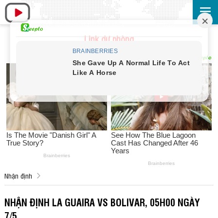
Link dự phòng
Nhận định
NHẬN ĐỊNH LA GUAIRA VS BOLIVAR, 05H00 NGÀY
7/5