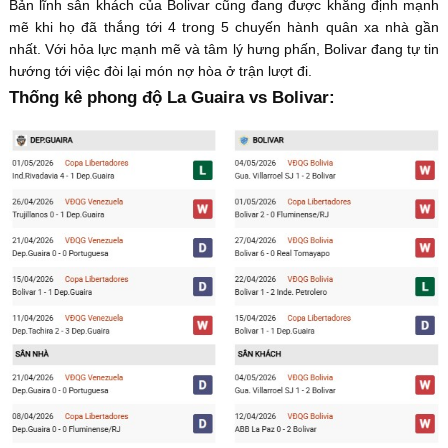
Bản lĩnh sân khách của Bolivar cũng đang được khẳng định mạnh
mẽ khi họ đã thắng tới 4 trong 5 chuyến hành quân xa nhà gần
nhất. Với hỏa lực mạnh mẽ và tâm lý hưng phấn, Bolivar đang tự tin
hướng tới việc đòi lại món nợ hòa ở trận lượt đi.
Thống kê phong độ La Guaira vs Bolivar: