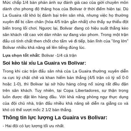
Mức chấp 1/4 bàn phản ánh sự đánh giá cao của giới chuyên môn
dành cho phong độ thăng hoa của Bolivar ở thời điểm hiện tại. Dù
La Guaira rất khó bị đánh bại trên sân nhà, nhưng việc họ thường
xuyên để bị cầm chân (hòa 4/5 trận gần nhất) cho thấy sự thiếu đột
biến trong lối chơi. Ngược lại, Bolivar đang có hiệu suất thắng kèo
sân khách rất cao với dàn nhân sự đang vào phom. Trong một trận
đấu có tính chất then chốt cho tấm vé đi tiếp, bản lĩnh của "ông lớn"
Bolivar nhiều khả năng sẽ lên tiếng đúng lúc.
Lựa chọn tốt nhất:
Bolivar -1/4 cả trận
Soi kèo tài xỉu La Guaira vs Bolivar:
Trong khi các trận đấu sân nhà của La Guaira thường xuyên diễn
ra cực kỳ chặt chẽ và khan hiếm bàn thắng (4/5 trận có tỷ số 0-0
hoặc 1-0), thì Bolivar lại sở hữu hàng công nổ súng rất đều đặn
trên sân khách. Tuy nhiên, tại Copa Libertadores, sự thận trọng
luôn được đặt lên hàng đầu. Với khả năng phòng ngự thực dụng
của đội chủ nhà, trận đấu nhiều khả năng sẽ diễn ra giằng co và
khó có thể vượt mốc 2 1/2 bàn thắng.
Thông tin lực lượng La Guaira vs Bolivar:
- Hai đội có lực lượng tối ưu nhất.