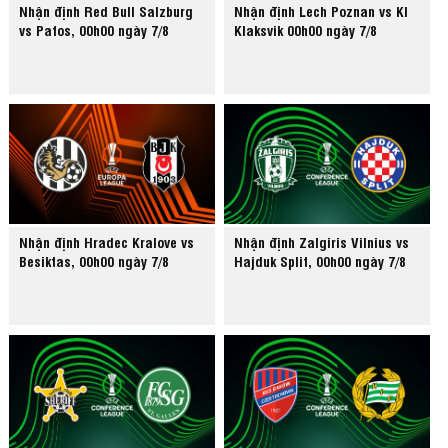
Nhận định Red Bull Salzburg
Nhận định Lech Poznan vs KI
vs Pafos, 00h00 ngày 7/8
Klaksvik 00h00 ngày 7/8
Nhận định Hradec Kralove vs
Nhận định Zalgiris Vilnius vs
Besiktas, 00h00 ngày 7/8
Hajduk Split, 00h00 ngày 7/8