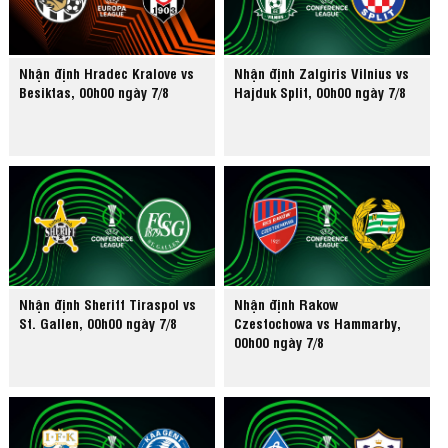
Nhận định Hradec Kralove vs
Nhận định Zalgiris Vilnius vs
Besiktas, 00h00 ngày 7/8
Hajduk Split, 00h00 ngày 7/8
Nhận định Sheriff Tiraspol vs
Nhận định Rakow
St. Gallen, 00h00 ngày 7/8
Czestochowa vs Hammarby,
00h00 ngày 7/8