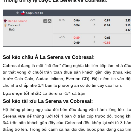
Thông tin tỷ lệ cược La Serena vs Cobresal:
Soi kèo châu Á La Serena vs Cobresal:
Cobresal đang là một "hố đen" đúng nghĩa khi liên tiếp làm nhà đầu
tư thất vọng ở chuỗi trận toàn thua sân khách gần đây (thua kèo
trước Colo Colo, Audax Italiano, Everton CD). Đặt niềm tin vào đội
chủ nhà chấp nhẹ 1/4 bàn là phương án có độ tin cậy cao hơn.
Lựa chọn tốt nhất:
La Serena -1/4 cả trận
Soi kèo tài xỉu La Serena vs Cobresal:
Hệ thống phòng ngự của đôi bên đều đang vận hành lỏng lẻo: La
Serena vừa để thủng lưới tới 4 bàn ở trận cúp trước đó, trong khi
3/4 trận sân khách gần đây của Cobresal đều khép lại với từ 3 bàn
thắng trở lên. Trong bối cảnh cả hai đội đều buộc phải dâng cao tìm