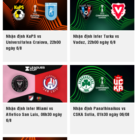
Nhận định KuPS vs
Nhận định Inter Turku vs
Universitatea Craiova, 22h00
Vaduz, 22h00 ngày 6/8
ngày 6/8
Nhận định Inter Miami vs
Nhận định Panathinaikos vs
Atletico San Luis, 06h30 ngày
CSKA Sofia, 01h30 ngày 06/08
6/8