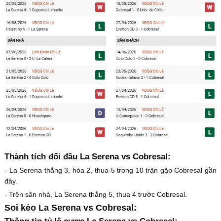
Thành tích đối đầu La Serena vs Cobresal:
- La Serena thắng 3, hòa 2, thua 5 trong 10 trận gặp Cobresal gần
đây.
- Trên sân nhà, La Serena thắng 5, thua 4 trước Cobresal.
Soi kèo La Serena vs Cobresal: