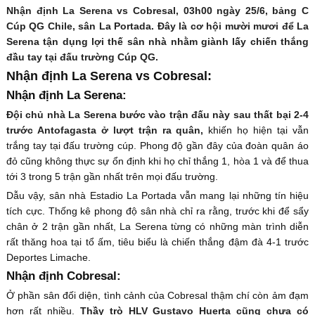
Nhận định La Serena vs Cobresal, 03h00 ngày 25/6, bảng C
Cúp QG Chile, sân La Portada. Đây là cơ hội mười mươi để La
Serena tận dụng lợi thế sân nhà nhằm giành lấy chiến thắng
đầu tay tại đấu trường Cúp QG.
Nhận định La Serena vs Cobresal:
Nhận định La Serena:
Đội chủ nhà La Serena bước vào trận đấu này sau thất bại 2-4
trước Antofagasta ở lượt trận ra quân,
khiến họ hiện tại vẫn
trắng tay tại đấu trường cúp. Phong độ gần đây của đoàn quân áo
đỏ cũng không thực sự ổn định khi họ chỉ thắng 1, hòa 1 và để thua
tới 3 trong 5 trận gần nhất trên mọi đấu trường.
Dẫu vậy, sân nhà Estadio La Portada vẫn mang lại những tín hiệu
tích cực. Thống kê phong độ sân nhà chỉ ra rằng, trước khi để sẩy
chân ở 2 trận gần nhất, La Serena từng có những màn trình diễn
rất thăng hoa tại tổ ấm, tiêu biểu là chiến thắng đậm đà 4-1 trước
Deportes Limache.
Nhận định Cobresal:
Ở phần sân đối diện, tình cảnh của Cobresal thậm chí còn ảm đạm
hơn rất nhiều.
Thầy trò HLV Gustavo Huerta cũng chưa có