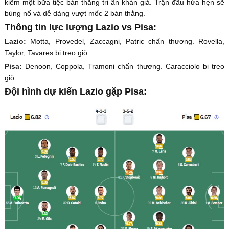
kiếm một bữa tiệc bàn thắng tri ân khán giả. Trận đấu hứa hẹn sẽ
bùng nổ và dễ dàng vượt mốc 2 bàn thắng.
Thông tin lực lượng Lazio vs Pisa:
Lazio:
Motta, Provedel, Zaccagni, Patric chấn thương. Rovella,
Taylor, Tavares bị treo giò.
Pisa:
Denoon, Coppola, Tramoni chấn thương. Caracciolo bị treo
giò.
Đội hình dự kiến Lazio gặp Pisa: