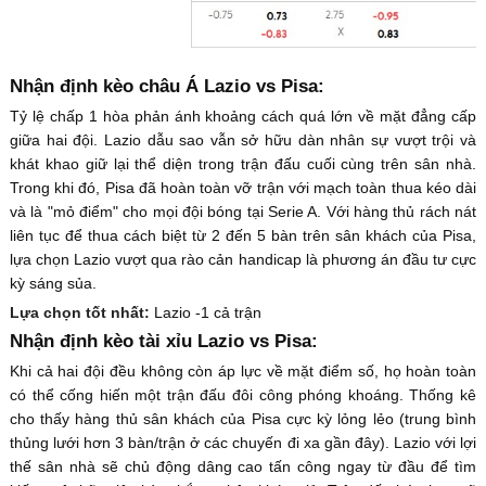
Nhận định kèo châu Á Lazio vs Pisa:
Tỷ lệ chấp 1 hòa phản ánh khoảng cách quá lớn về mặt đẳng cấp
giữa hai đội. Lazio dẫu sao vẫn sở hữu dàn nhân sự vượt trội và
khát khao giữ lại thể diện trong trận đấu cuối cùng trên sân nhà.
Trong khi đó, Pisa đã hoàn toàn vỡ trận với mạch toàn thua kéo dài
và là "mỏ điểm" cho mọi đội bóng tại Serie A. Với hàng thủ rách nát
liên tục để thua cách biệt từ 2 đến 5 bàn trên sân khách của Pisa,
lựa chọn Lazio vượt qua rào cản handicap là phương án đầu tư cực
kỳ sáng sủa.
Lựa chọn tốt nhất:
Lazio -1 cả trận
Nhận định kèo tài xỉu Lazio vs Pisa:
Khi cả hai đội đều không còn áp lực về mặt điểm số, họ hoàn toàn
có thể cống hiến một trận đấu đôi công phóng khoáng. Thống kê
cho thấy hàng thủ sân khách của Pisa cực kỳ lỏng lẻo (trung bình
thủng lưới hơn 3 bàn/trận ở các chuyến đi xa gần đây). Lazio với lợi
thế sân nhà sẽ chủ động dâng cao tấn công ngay từ đầu để tìm