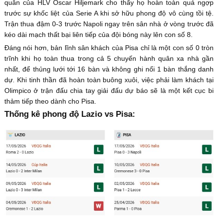
quân của HLV Oscar Hiljemark cho thấy họ hoàn toàn quá ngợp
trước sự khốc liệt của Serie A khi sở hữu phong độ vô cùng tồi tệ.
Trận thua đậm 0-3 trước Napoli ngay trên sân nhà ở vòng trước đã
kéo dài mạch thất bại liên tiếp của đội bóng này lên con số 8.
Đáng nói hơn, bản lĩnh sân khách của Pisa chỉ là một con số 0 tròn
trĩnh khi họ toàn thua trong cả 5 chuyến hành quân xa nhà gần
nhất, để thủng lưới tới 16 bàn và không ghi nổi 1 bàn thắng danh
dự. Khi tinh thần đã hoàn toàn buông xuôi, việc phải làm khách tại
Olimpico ở trận đấu chia tay giải đấu dự báo sẽ là một kết cục bi
thảm tiếp theo dành cho Pisa.
Thống kê phong độ Lazio vs Pisa: