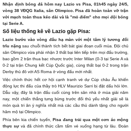
Nhận định bóng đá hôm nay Lazio vs Pisa, 01h45 ngày 24/5,
vòng 38 VĐQG Italia, sân Olimpico. Pisa đã hoàn toàn vỡ trận
với mạch toàn thua kéo dài và là "mỏ điểm" cho mọi đội bóng
tại Serie A.
Số liệu thống kê về Lazio gặp Pisa:
Lazio bước vào vòng đấu hạ màn với một tâm lý tương đối
trĩu nặng
sau chuỗi thành tích bết bát giai đoạn cuối mùa. Đội chủ
sân Olimpico vừa phải nhận 3 thất bại liên tiếp trên mọi đấu trường,
bao gồm 2 trận thua bạc nhược trước Inter Milan (0-3 tại Serie A và
0-2 tại trận Chung kết Cúp Quốc gia), cùng thất bại 0-2 trong trận
Derby thủ đô với AS Roma ở vòng đấu mới nhất.
Việc chính thức hết cơ hội cạnh tranh vé dự Cúp châu Âu khiến
động lực thi đấu của thầy trò HLV Maurizio Sarri bị đặt dấu hỏi lớn.
Dẫu vậy, đây là trận đấu cuối cùng trên sân nhà ở mùa giải năm
nay, một chiến thắng tưng bừng trước đối thủ yếu nhất giải sẽ là
món quà tri ân ý nghĩa nhất mà các cầu thủ dành tặng cho người
hâm mộ tại Olimpico.
Phía bên kia chiến tuyến,
Pisa đang trải qua một cơn ác mộng
thực sự
và đã chính thức cầm tấm vé xuống hạng từ lâu. Đoàn