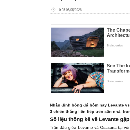
10:08 08/05/2026
Nhận định bóng đá hôm nay Levante vs
3 chiến thắng liên tiếp trên sân nhà, tro
Số liệu thống kê về Levante gặ
Trận đấu giữa Levante và Osasuna tại vòn