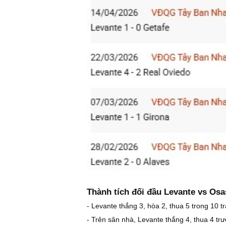
Thành tích đối đầu Levante vs Os
- Levante thắng 3, hòa 2, thua 5 trong 10 
- Trên sân nhà, Levante thắng 4, thua 4 t