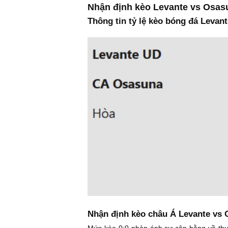
Nhận định kèo Levante vs Osas
Thông tin tỷ lệ kèo bóng đá Levan
Nhận định kèo châu Á Levante vs 
Mức kèo 0:0 phản ánh sự cân bằng về thực