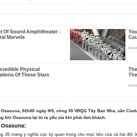
 Osasuna, 02h00 ngày 9/5, vòng 35 VĐQG Tây Ban Nha, sân Ciuda
ng khi Osasuna lại tỏ ra yếu vía khi phải làm khách.
p Osasuna:
g 35 mang ý nghĩa cực kỳ quan trọng cho mục tiêu của cả hai đội ở