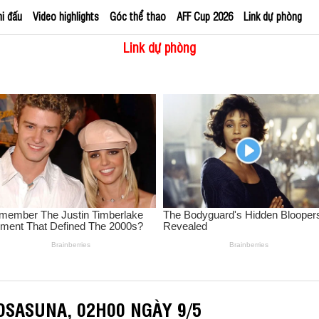
hi đấu
Video highlights
Góc thể thao
AFF Cup 2026
Link dự phòng
Link dự phòng
OSASUNA, 02H00 NGÀY 9/5