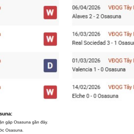
asuna:
trận gặp Osasuna gần đây.
rước Osasuna.