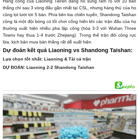
Hàng công của Liaoning Tieren đang nổ súng rầm rộ với 10 bàn
thắng chỉ sau 3 vòng đấu gần nhất tại CSL, nhưng hàng thủ của họ
cũng lọt lưới tới 5 bàn. Phía bên kia chiến tuyến, Shandong Taishan
cũng là một đội bóng có lối chơi cống hiến khi các trận đấu của họ
thường xuất hiện nhiều pha lập công (hòa 3-3 với Wuhan Three
Towns hay thua 1-4 trước Zhejiang). Trong thế trận đôi công rực
lửa, kịch bản mưa bàn thắng rất dễ xuất hiện.
Dự đoán kết quả Liaoning vs Shandong Taishan:
Lựa chọn tốt nhất: Liaoning & Tài cả trận
DỰ ĐOÁN: Liaoning 2-2 Shandong Taishan