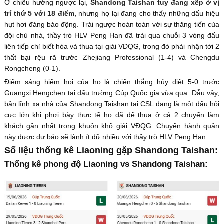
Ở chiều hướng ngược lại,
Shandong Taishan tuy đang xếp ở vị
trí thứ 5 với 18 điểm,
nhưng họ lại đang cho thấy những dấu hiệu
hụt hơi đáng báo động. Trái ngược hoàn toàn với sự thăng tiến của
đội chủ nhà, thầy trò HLV Peng Han đã trải qua chuỗi 3 vòng đấu
liên tiếp chỉ biết hòa và thua tại giải VĐQG, trong đó phải nhận tới 2
thất bại rệu rã trước Zhejiang Professional (1-4) và Chengdu
Rongcheng (0-1).
Điểm sáng hiếm hoi của họ là chiến thắng hủy diệt 5-0 trước
Guangxi Hengchen tại đấu trường Cúp Quốc gia vừa qua. Dẫu vậy,
bản lĩnh xa nhà của Shandong Taishan tại CSL đang là một dấu hỏi
cực lớn khi phơi bày thực tế họ đã để thua ở cả 2 chuyến làm
khách gần nhất trong khuôn khổ giải VĐQG. Chuyến hành quân
này được dự báo sẽ lành ít dữ nhiều với thầy trò HLV Peng Han.
Số liệu thống kê Liaoning gặp Shandong Taishan:
Thống kê phong độ Liaoning vs Shandong Taishan: