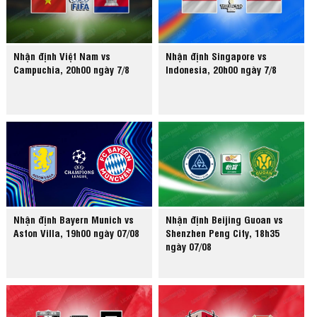
Nhận định Việt Nam vs
Nhận định Singapore vs
Campuchia, 20h00 ngày 7/8
Indonesia, 20h00 ngày 7/8
Nhận định Bayern Munich vs
Nhận định Beijing Guoan vs
Aston Villa, 19h00 ngày 07/08
Shenzhen Peng City, 18h35
ngày 07/08