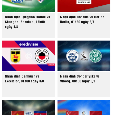
Nhận định Qingdao Hainiu vs
Nhận định Bochum vs Hertha
Shanghai Shenhua, 18h00
Berlin, 01h30 ngày 8/8
ngày 8/8
Nhận định Cambuur vs
Nhận định Sonderjyske vs
Excelsior, 01h00 ngày 8/8
Viborg, 00h00 ngày 8/8