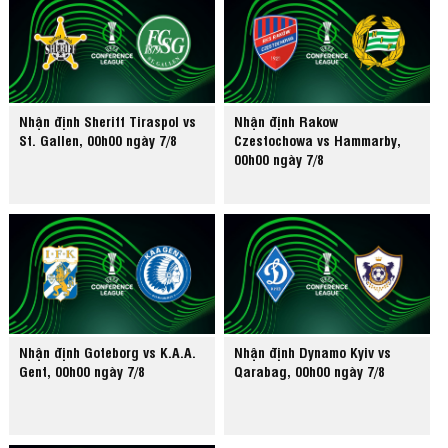
Nhận định Sheriff Tiraspol vs
Nhận định Rakow
St. Gallen, 00h00 ngày 7/8
Czestochowa vs Hammarby,
00h00 ngày 7/8
Nhận định Goteborg vs K.A.A.
Nhận định Dynamo Kyiv vs
Gent, 00h00 ngày 7/8
Qarabag, 00h00 ngày 7/8