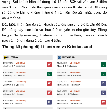
vọng.
Đội khách hiện chỉ đứng thứ 12 trên BXH với vỏn vẹn 8 điểm
sau 8 trận. Phong độ thời gian gần đây của Kristiansund BK cũng
rất đáng lo khi họ không thắng ở 4 trận liên tiếp gần nhất, trong đó
có 3 thất bại.
Đặc biệt, khả năng đá sân khách của Kristiansund BK là vấn đề lớn.
Đội bóng này toàn hòa và thua ở 9 chuyến xa nhà gần đây. Riêng
tại giải Na Uy mùa này, Kristiansund BK chưa thắng trận sân khách
nào và mới ghi đúng 1 bàn sau 4 trận.
Thống kê phong độ Lillestrom vs Kristiansund: