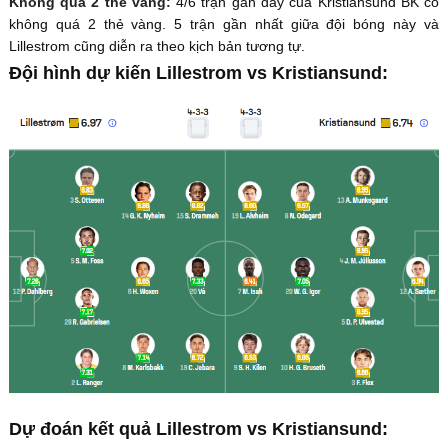
Không quá 2 thẻ vàng:
4/6 trận gần đây của Kristiansund BK có
không quá 2 thẻ vàng. 5 trận gần nhất giữa đội bóng này và
Lillestrom cũng diễn ra theo kịch bản tương tự.
Đội hình dự kiến Lillestrom vs Kristiansund:
Dự đoán kết quả Lillestrom vs Kristiansund: