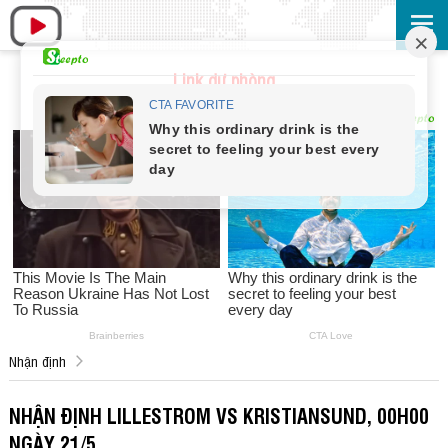
Link dự phòng
Nhận định
NHẬN ĐỊNH LILLESTROM VS KRISTIANSUND, 00H00
NGÀY 21/5