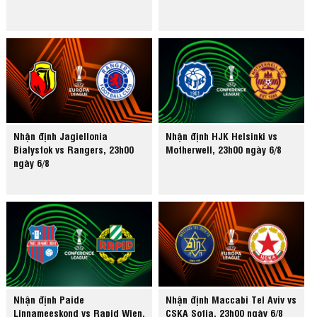
Nhận định Jagiellonia
Nhận định HJK Helsinki vs
Bialystok vs Rangers, 23h00
Motherwell, 23h00 ngày 6/8
ngày 6/8
Nhận định Paide
Nhận định Maccabi Tel Aviv vs
Linnameeskond vs Rapid Wien,
CSKA Sofia, 23h00 ngày 6/8