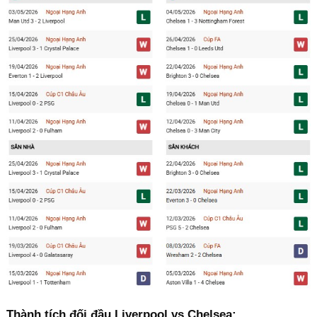
Thành tích đối đầu Liverpool vs Chelsea: