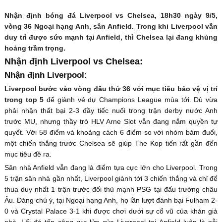
Nhận định bóng đá Liverpool vs Chelsea, 18h30 ngày 9/5,
vòng 36 Ngoại hạng Anh, sân Anfield. Trong khi Liverpool vẫn
duy trì được sức mạnh tại Anfield, thì Chelsea lại đang khủng
hoảng trầm trọng.
Nhận định Liverpool vs Chelsea:
Nhận định Liverpool:
Liverpool bước vào vòng đấu thứ 36 với mục tiêu bảo vệ vị trí
trong top 5
để giành vé dự Champions League mùa tới. Dù vừa
phải nhận thất bại 2-3 đầy tiếc nuối trong trận derby nước Anh
trước MU, nhưng thầy trò HLV Arne Slot vẫn đang nắm quyền tự
quyết. Với 58 điểm và khoảng cách 6 điểm so với nhóm bám đuổi,
một chiến thắng trước Chelsea sẽ giúp The Kop tiến rất gần đến
mục tiêu đề ra.
Sân nhà Anfield vẫn đang là điểm tựa cực lớn cho Liverpool. Trong
5 trận sân nhà gần nhất, Liverpool giành tới 3 chiến thắng và chỉ để
thua duy nhất 1 trận trước đối thủ mạnh PSG tại đấu trường châu
Âu. Đáng chú ý, tại Ngoại hạng Anh, họ lần lượt đánh bại Fulham 2-
0 và Crystal Palace 3-1 khi được chơi dưới sự cổ vũ của khán giả