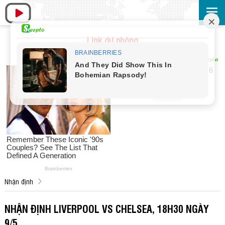
Link dự phòng
Nhận định
NHẬN ĐỊNH LIVERPOOL VS CHELSEA, 18H30 NGÀY
9/5