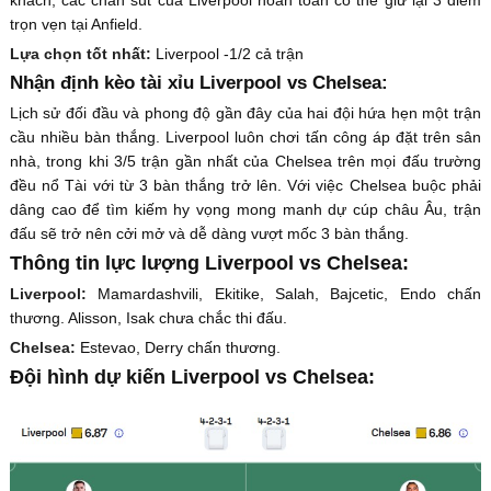
khách, các chân sút của Liverpool hoàn toàn có thể giữ lại 3 điểm
trọn vẹn tại Anfield.
Lựa chọn tốt nhất:
Liverpool -1/2 cả trận
Nhận định kèo tài xỉu Liverpool vs Chelsea:
Lịch sử đối đầu và phong độ gần đây của hai đội hứa hẹn một trận
cầu nhiều bàn thắng. Liverpool luôn chơi tấn công áp đặt trên sân
nhà, trong khi 3/5 trận gần nhất của Chelsea trên mọi đấu trường
đều nổ Tài với từ 3 bàn thắng trở lên. Với việc Chelsea buộc phải
dâng cao để tìm kiếm hy vọng mong manh dự cúp châu Âu, trận
đấu sẽ trở nên cởi mở và dễ dàng vượt mốc 3 bàn thắng.
Thông tin lực lượng Liverpool vs Chelsea:
Liverpool:
Mamardashvili, Ekitike, Salah, Bajcetic, Endo chấn
thương. Alisson, Isak chưa chắc thi đấu.
Chelsea:
Estevao, Derry chấn thương.
Đội hình dự kiến Liverpool vs Chelsea: