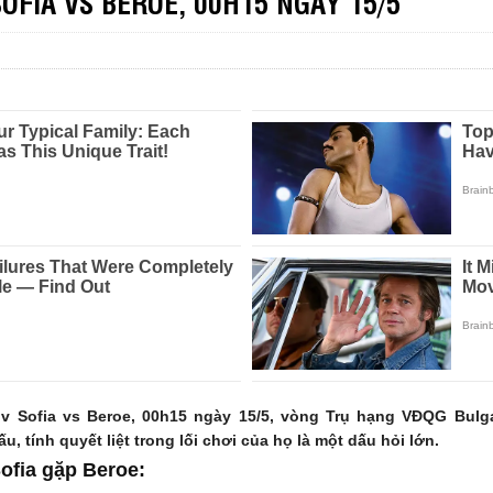
OFIA VS BEROE, 00H15 NGÀY 15/5
 Sofia vs Beroe, 00h15 ngày 15/5, vòng Trụ hạng VĐQG Bulgar
, tính quyết liệt trong lối chơi của họ là một dấu hỏi lớn.
ofia gặp Beroe: