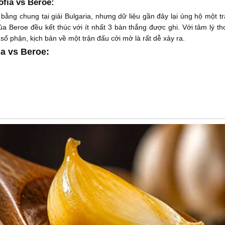
ofia vs Beroe:
 bằng chung tại giải Bulgaria, nhưng dữ liệu gần đây lại ủng hộ một 
a Beroe đều kết thúc với ít nhất 3 bàn thắng được ghi. Với tâm lý th
số phận, kịch bản về một trận đấu cởi mở là rất dễ xảy ra.
a vs Beroe: