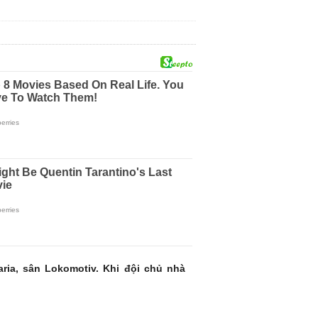
ia, sân Lokomotiv. Khi đội chủ nhà