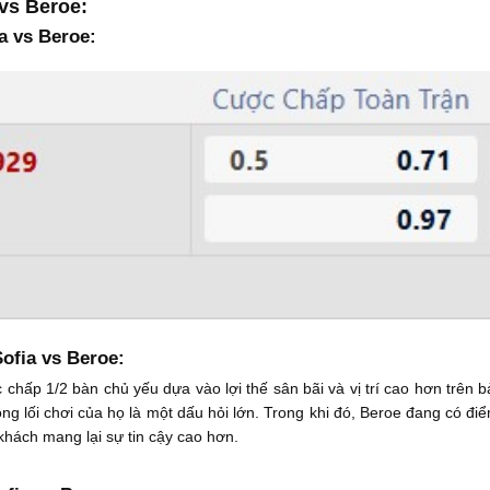
vs Beroe:
a vs Beroe:
ofia vs Beroe:
chấp 1/2 bàn chủ yếu dựa vào lợi thế sân bãi và vị trí cao hơn trên 
rong lối chơi của họ là một dấu hỏi lớn. Trong khi đó, Beroe đang có đi
khách mang lại sự tin cậy cao hơn.