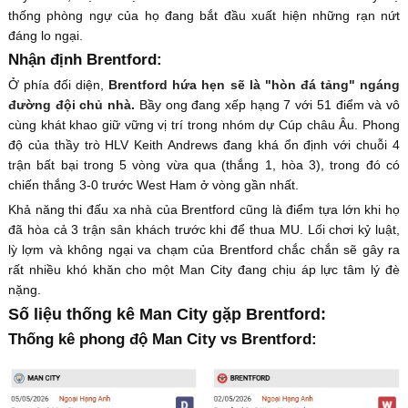
thống phòng ngự của họ đang bắt đầu xuất hiện những rạn nứt
đáng lo ngại.
Nhận định Brentford:
Ở phía đối diện,
Brentford hứa hẹn sẽ là "hòn đá tảng" ngáng
đường đội chủ nhà.
Bầy ong đang xếp hạng 7 với 51 điểm và vô
cùng khát khao giữ vững vị trí trong nhóm dự Cúp châu Âu. Phong
độ của thầy trò HLV Keith Andrews đang khá ổn định với chuỗi 4
trận bất bại trong 5 vòng vừa qua (thắng 1, hòa 3), trong đó có
chiến thắng 3-0 trước West Ham ở vòng gần nhất.
Khả năng thi đấu xa nhà của Brentford cũng là điểm tựa lớn khi họ
đã hòa cả 3 trận sân khách trước khi để thua MU. Lối chơi kỷ luật,
lỳ lợm và không ngại va chạm của Brentford chắc chắn sẽ gây ra
rất nhiều khó khăn cho một Man City đang chịu áp lực tâm lý đè
nặng.
Số liệu thống kê Man City gặp Brentford:
Thống kê phong độ Man City vs Brentford: