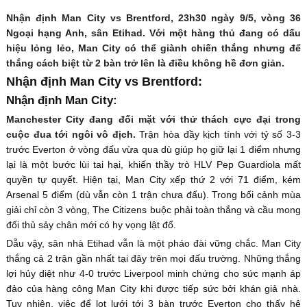
Nhận định Man City vs Brentford, 23h30 ngày 9/5, vòng 36
Ngoại hạng Anh, sân Etihad. Với một hàng thủ đang có dấu
hiệu lỏng lẻo, Man City có thể giành chiến thắng nhưng để
thắng cách biệt từ 2 bàn trở lên là điều không hề đơn giản.
Nhận định Man City vs Brentford:
Nhận định Man City:
Manchester City đang đối mặt với thử thách cực đại trong
cuộc đua tới ngôi vô địch.
Trận hòa đầy kịch tính với tỷ số 3-3
trước Everton ở vòng đấu vừa qua dù giúp họ giữ lại 1 điểm nhưng
lại là một bước lùi tai hại, khiến thầy trò HLV Pep Guardiola mất
quyền tự quyết. Hiện tại, Man City xếp thứ 2 với 71 điểm, kém
Arsenal 5 điểm (dù vẫn còn 1 trận chưa đấu). Trong bối cảnh mùa
giải chỉ còn 3 vòng, The Citizens buộc phải toàn thắng và cầu mong
đối thủ sảy chân mới có hy vọng lật đổ.
Dẫu vậy, sân nhà Etihad vẫn là một pháo đài vững chắc. Man City
thắng cả 2 trận gần nhất tại đây trên mọi đấu trường. Những thắng
lợi hủy diệt như 4-0 trước Liverpool minh chứng cho sức mạnh áp
đảo của hàng công Man City khi được tiếp sức bởi khán giả nhà.
Tuy nhiên, việc để lọt lưới tới 3 bàn trước Everton cho thấy hệ