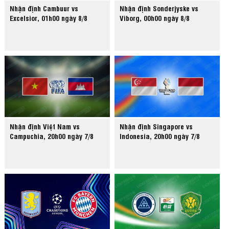
Nhận định Cambuur vs
Nhận định Sonderjyske vs
Excelsior, 01h00 ngày 8/8
Viborg, 00h00 ngày 8/8
Nhận định Việt Nam vs
Nhận định Singapore vs
Campuchia, 20h00 ngày 7/8
Indonesia, 20h00 ngày 7/8