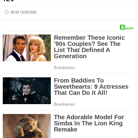
08:56 12/06/2026