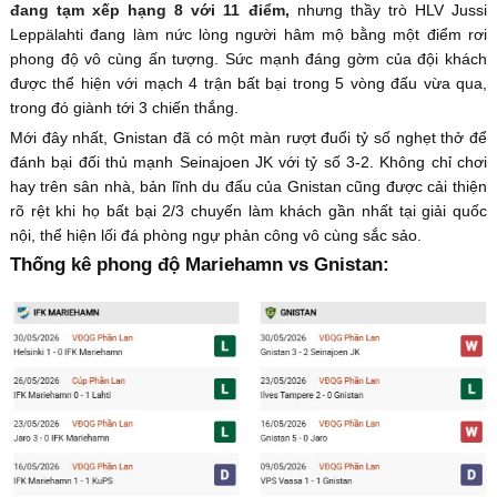
đang tạm xếp hạng 8 với 11 điểm,
nhưng thầy trò HLV Jussi
Leppälahti đang làm nức lòng người hâm mộ bằng một điểm rơi
phong độ vô cùng ấn tượng. Sức mạnh đáng gờm của đội khách
được thể hiện với mạch 4 trận bất bại trong 5 vòng đấu vừa qua,
trong đó giành tới 3 chiến thắng.
Mới đây nhất, Gnistan đã có một màn rượt đuổi tỷ số nghẹt thở để
đánh bại đối thủ mạnh Seinajoen JK với tỷ số 3-2. Không chỉ chơi
hay trên sân nhà, bản lĩnh du đấu của Gnistan cũng được cải thiện
rõ rệt khi họ bất bại 2/3 chuyến làm khách gần nhất tại giải quốc
nội, thể hiện lối đá phòng ngự phản công vô cùng sắc sảo.
Thống kê phong độ Mariehamn vs Gnistan: