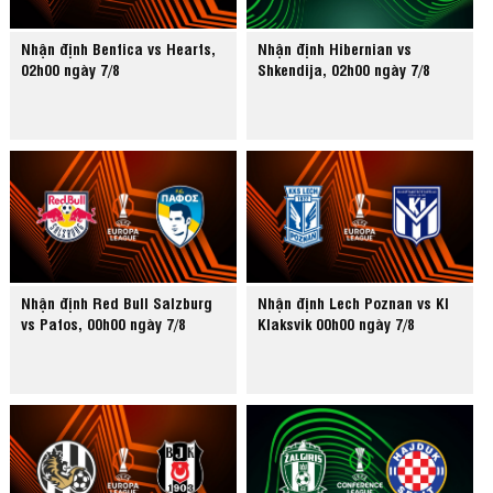
Nhận định Benfica vs Hearts,
Nhận định Hibernian vs
02h00 ngày 7/8
Shkendija, 02h00 ngày 7/8
Nhận định Red Bull Salzburg
Nhận định Lech Poznan vs KI
vs Pafos, 00h00 ngày 7/8
Klaksvik 00h00 ngày 7/8