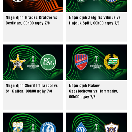
Nhận định Hradec Kralove vs
Nhận định Zalgiris Vilnius vs
Besiktas, 00h00 ngày 7/8
Hajduk Split, 00h00 ngày 7/8
Nhận định Sheriff Tiraspol vs
Nhận định Rakow
St. Gallen, 00h00 ngày 7/8
Czestochowa vs Hammarby,
00h00 ngày 7/8