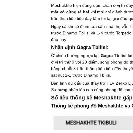
Meshakhte hiện đang dậm chân ở vị trí đáy
mặt vô cùng tệ hại
khi mới chỉ giành đượ
trận thua liên tiếp đầy tăm tối tại giải đấu q
Ngay cả khi có điểm tựa sân nhà, họ vẫn li
trước Dinamo Tbilisi và 1-4 trước Torped
đấu này.
Nhận định Gagra Tbilisi:
Ở chiều hướng ngược lại,
Gagra Tbilisi l
ở vị trí thứ 9 với 20 điểm, song phong độ 
bằng chuỗi 3 trận thắng liên tiếp đầy thuy
sát nút 2-1 trước Dinamo Tbilisi.
Bản lĩnh du đấu của thầy trò HLV Zeljko Lj
Sự hưng phấn lên cao cùng phong độ chạm đ
Số liệu thống kê Meshakhte gặp 
Thống kê phong độ Meshakhte vs G