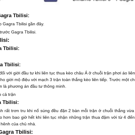
agra Tbilisi:
 Gagra Tbilisi gần đây.
rước Gagra Tbilisi.
isi:
 Tbilisi:
 Tbilisi:
 với giới đầu tư khi liên tục thua kèo châu Á ở chuỗi trận phơi áo liên t
 cho giới mộ điệu với mạch 3 trận toàn thắng kèo liên tiếp. Trước một 
àn là phương án đầu tư thông minh.
o cả trận
Tbilisi:
 rất trơn tru khi nổ súng đều đặn 2 bàn mỗi trận ở chuỗi thắng vừa 
 hơn bao giờ hết khi liên tục nhận những trận thua đậm với từ 4 đến
 hênh của chủ nhà.
agra Tbilisi: