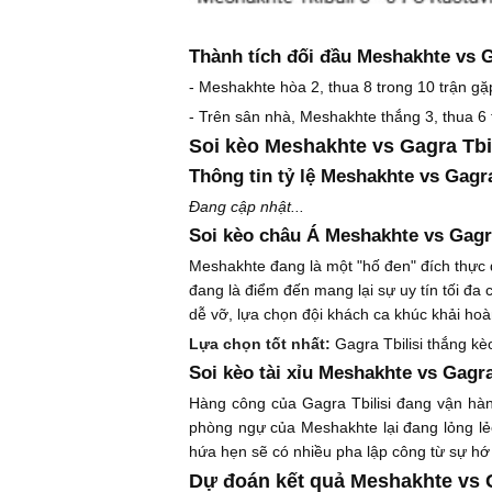
Thành tích đối đầu Meshakhte vs G
- Meshakhte hòa 2, thua 8 trong 10 trận gặp
- Trên sân nhà, Meshakhte thắng 3, thua 6 t
Soi kèo Meshakhte vs Gagra Tbil
Thông tin tỷ lệ Meshakhte vs Gagra
Đang cập nhật...
Soi kèo châu Á Meshakhte vs Gagra
Meshakhte đang là một "hố đen" đích thực đối
đang là điểm đến mang lại sự uy tín tối đa
dễ vỡ, lựa chọn đội khách ca khúc khải ho
Lựa chọn tốt nhất:
Gagra Tbilisi thắng kè
Soi kèo tài xỉu Meshakhte vs Gagra 
Hàng công của Gagra Tbilisi đang vận hành
phòng ngự của Meshakhte lại đang lỏng lẻo
hứa hẹn sẽ có nhiều pha lập công từ sự hớ
Dự đoán kết quả Meshakhte vs G