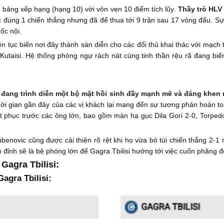
 bảng xếp hạng (hạng 10) với vỏn vẹn 10 điểm tích lũy.
Thầy trò HLV 
c đúng 1 chiến thắng nhưng đã để thua tới 9 trận sau 17 vòng đấu. S
uốc nội.
ên tục biến nơi đây thành sàn diễn cho các đối thủ khai thác với mạch 
o Kutaisi. Hệ thống phòng ngự rách nát cùng tinh thần rệu rã đang b
ại đang trình diễn một bộ mặt hồi sinh đầy mạnh mẽ và đáng khen
thời gian gần đây của các vị khách lại mang đến sự tương phản hoàn t
ết phục trước các ông lớn, bao gồm màn hạ gục Dila Gori 2-0, Torpedo
ubenovic cũng được cải thiện rõ rệt khi họ vừa bỏ túi chiến thắng 2-1
ỉnh sẽ là bệ phóng lớn để Gagra Tbilisi hướng tới việc cuốn phăng độ
Gagra Tbilisi:
agra Tbilisi: