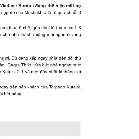
Vladimir Burduli đang thể hiện một bộ
ự sụp đổ của Meshakhte lộ rõ qua chuỗi 8
toàn thua ê chề, gần nhất là thảm bại 1-6
iến chủ nhà thành miếng mồi ngon ở vòng
 ngợi.
Dù đang xếp ngay phía trên đối thủ
oàn. Gagra Tbilisi vừa bứt phá ngoạn mục
 Kutaisi 2-1 và mới đây nhất là thắng lợi
 ngay trên sân khách của Torpedo Kutaisi.
i bét bảng.