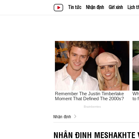
Tin tức
Nhận định
Girl xinh
Lịch t
Nhận định
NHẬN ĐỊNH MESHAKHTE VS