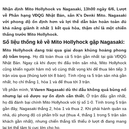
Nhận định Mito Hollyhock vs Nagasaki, 13h00 ngày 6/6, Lượt
về Phân hạng VĐQG Nhật Bản, sân K's Denki Mito. Nagasaki
với phong độ ổn định hơn và lợi thế dẫn bàn hoàn toàn đủ
khả năng giành ít nhất 1 kết quả hòa, thậm chí là một chiến
thắng trước Mito Hollyhock.
Số liệu thống kê về Mito Hollyhock gặp Nagasaki:
Mito Hollyhock đang trải qua giai đoạn khủng hoảng phong
độ trầm trọng.
Họ đã toàn thua cả 5 trận gần nhất tại giải VĐQG
Nhật Bản. Ngay cả khi được thi đấu trên sân nhà, Mito Hollyhock
cũng khiến người hâm mộ vô cùng thất vọng khi để thua liên tiếp 3
trận vừa qua (thủng lưới tới 8 bàn). Tính rộng ra 5 trận sân nhà gần
nhất, họ chỉ thắng 1, hòa 1 và để thua tới 3 trận.
Về phần mình,
V-Varen Nagasaki dù thi đấu không quá bùng nổ
nhưng lại có được sự ổn định cần thiết.
Ở trận đấu gần nhất,
họ đã đánh bại chính Mito Hollyhock với tỷ số 1-0. Tính trong 5 trận
gần đây, Nagasaki thắng 2, hòa 1 và thua 2. Khi phải hành quân xa
nhà, dù phong độ có phần trồi sụt (thua 4, thắng 1 trong 5 trận sân
khách gần nhất), nhưng chiến thắng tối thiểu ở lượt đi đang mang
lại lợi thế tâm lý cực lớn cho họ.