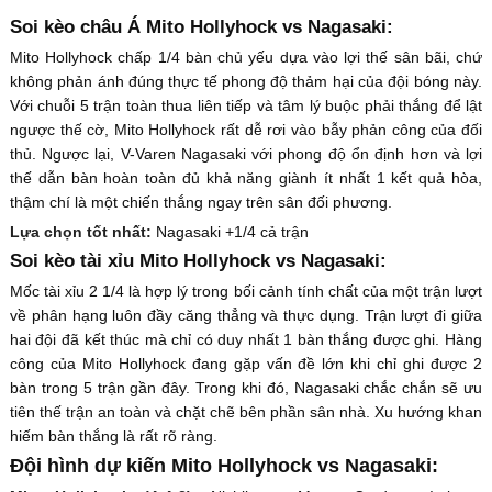
Soi kèo châu Á Mito Hollyhock vs Nagasaki:
Mito Hollyhock chấp 1/4 bàn chủ yếu dựa vào lợi thế sân bãi, chứ
không phản ánh đúng thực tế phong độ thảm hại của đội bóng này.
Với chuỗi 5 trận toàn thua liên tiếp và tâm lý buộc phải thắng để lật
ngược thế cờ, Mito Hollyhock rất dễ rơi vào bẫy phản công của đối
thủ. Ngược lại, V-Varen Nagasaki với phong độ ổn định hơn và lợi
thế dẫn bàn hoàn toàn đủ khả năng giành ít nhất 1 kết quả hòa,
thậm chí là một chiến thắng ngay trên sân đối phương.
Lựa chọn tốt nhất:
Nagasaki +1/4 cả trận
Soi kèo tài xỉu Mito Hollyhock vs Nagasaki:
Mốc tài xỉu 2 1/4 là hợp lý trong bối cảnh tính chất của một trận lượt
về phân hạng luôn đầy căng thẳng và thực dụng. Trận lượt đi giữa
hai đội đã kết thúc mà chỉ có duy nhất 1 bàn thắng được ghi. Hàng
công của Mito Hollyhock đang gặp vấn đề lớn khi chỉ ghi được 2
bàn trong 5 trận gần đây. Trong khi đó, Nagasaki chắc chắn sẽ ưu
tiên thế trận an toàn và chặt chẽ bên phần sân nhà. Xu hướng khan
hiếm bàn thắng là rất rõ ràng.
Đội hình dự kiến Mito Hollyhock vs Nagasaki: