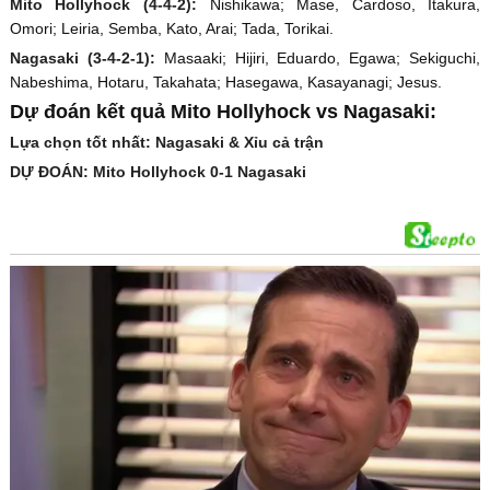
Mito Hollyhock (4-4-2):
Nishikawa; Mase, Cardoso, Itakura,
Omori; Leiria, Semba, Kato, Arai; Tada, Torikai.
Nagasaki (3-4-2-1):
Masaaki; Hijiri, Eduardo, Egawa; Sekiguchi,
Nabeshima, Hotaru, Takahata; Hasegawa, Kasayanagi; Jesus.
Dự đoán kết quả Mito Hollyhock vs Nagasaki:
Lựa chọn tốt nhất: Nagasaki & Xỉu cả trận
DỰ ĐOÁN: Mito Hollyhock 0-1 Nagasaki