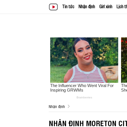
Tin tức
Nhận định
Girl xinh
Lịch t
Nhận định
NHẬN ĐỊNH MORETON CI