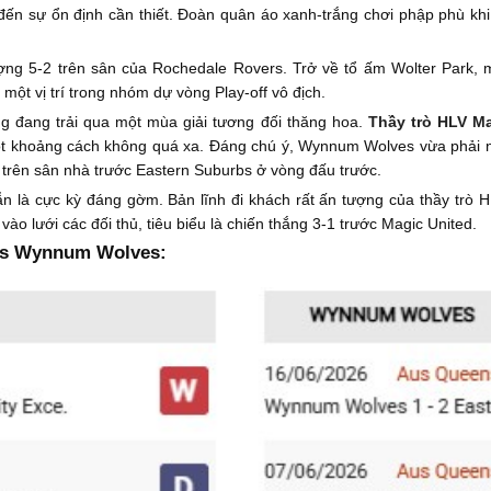
n sự ổn định cần thiết. Đoàn quân áo xanh-trắng chơi phập phù khi đ
ợng 5-2 trên sân của Rochedale Rovers. Trở về tổ ấm Wolter Park, 
một vị trí trong nhóm dự vòng Play-off vô địch.
 đang trải qua một mùa giải tương đối thăng hoa.
Thầy trò HLV Ma
 một khoảng cách không quá xa. Đáng chú ý, Wynnum Wolves vừa phải n
ay trên sân nhà trước Eastern Suburbs ở vòng đấu trước.
n là cực kỳ đáng gờm. Bản lĩnh đi khách rất ấn tượng của thầy trò H
 vào lưới các đối thủ, tiêu biểu là chiến thắng 3-1 trước Magic United.
 vs Wynnum Wolves: