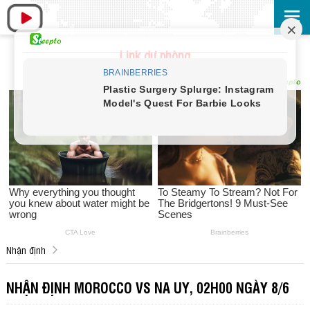
Link dự phòng
Nhận định
NHẬN ĐỊNH MOROCCO VS NA UY, 02H00 NGÀY 8/6