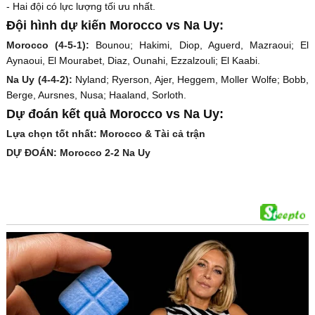
- Hai đội có lực lượng tối ưu nhất.
Đội hình dự kiến Morocco vs Na Uy:
Morocco (4-5-1):
Bounou; Hakimi, Diop, Aguerd, Mazraoui; El
Aynaoui, El Mourabet, Diaz, Ounahi, Ezzalzouli; El Kaabi.
Na Uy (4-4-2):
Nyland; Ryerson, Ajer, Heggem, Moller Wolfe; Bobb,
Berge, Aursnes, Nusa; Haaland, Sorloth.
Dự đoán kết quả Morocco vs Na Uy:
Lựa chọn tốt nhất: Morocco & Tài cả trận
DỰ ĐOÁN: Morocco 2-2 Na Uy