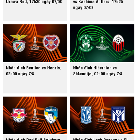
Urawa Red, 17h30 ngày 07/08
vs Kashima Antlers, 17h25
ngày 07/08
Nhận định Benfica vs Hearts,
Nhận định Hibernian vs
02h00 ngày 7/8
Shkendija, 02h00 ngày 7/8
Nhận định Red Bull Salzburg
Nhận định Lech Poznan vs KI