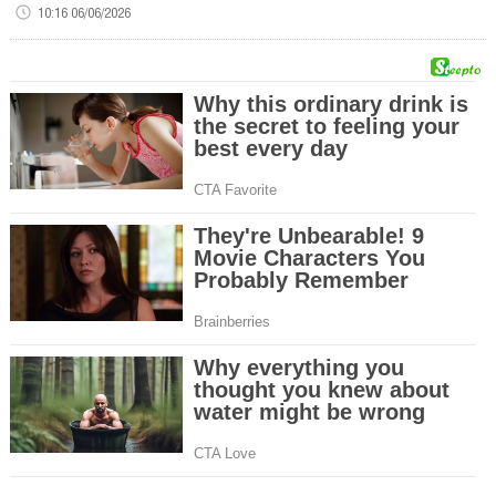
10:16 06/06/2026