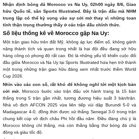
Nhận định bóng đá Morocco vs Na Uy, 02h00 ngày 8/6, Giao
hữu Quốc tế, sân Sports Illustrated. Đây là trận đấu mà NHM
trung lập có thể kỳ vọng vào sự cởi mở thay vì những toan
tính thận trọng thường thấy ở các trận đấu chính thức.
Số liệu thống kê về Morocco gặp Na Uy:
Một trận giao hữu trên đất Mỹ, không áp lực điểm số, không gánh
nặng thành tích và quan trọng nhất là hai đội đều đang sở hữu
hàng công có phong độ rất cao. Đó là những yếu tố khiến cuộc đối
đầu giữa Morocco và Na Uy tại Sports Illustrated hứa hẹn trở thành
một trong những trận giao hữu đáng xem nhất trước thềm World
Cup 2026.
Nhìn vào các con số, rất khó để không nghĩ tới một kịch bản
cởi mở.
Morocco bước vào trận đấu với hành trang là 15 bàn
thắng trong 5 trận gần nhất, tương đương hiệu suất 3 bàn/trận.
Nhà vô địch AFCON 2025 vừa liên tiếp vùi dập Burundi 5-0 và
Madagascar 4-0, đồng thời được xử thắng Senegal 3-0 trong trận
chung kết cúp vô địch châu Phi hồi đầu năm. Điều đáng chú ý là
Morocco không chỉ thắng, mà còn thắng bằng thứ bóng đá chủ
động và giàu tốc độ.