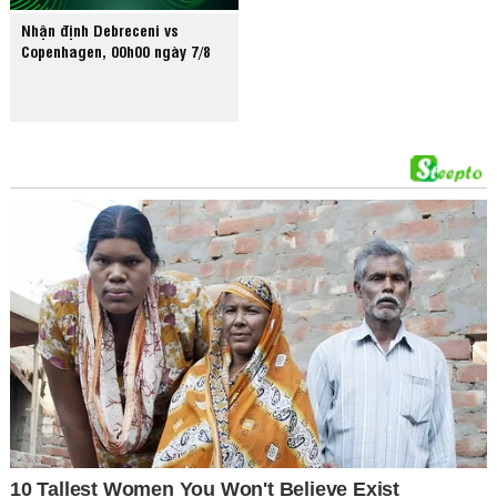
Nhận định Debreceni vs
Copenhagen, 00h00 ngày 7/8