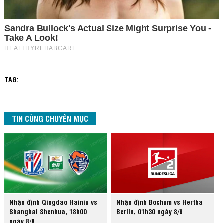
TAG:
TIN CÙNG CHUYÊN MỤC
Nhận định Qingdao Hainiu vs
Nhận định Bochum vs Hertha
Shanghai Shenhua, 18h00
Berlin, 01h30 ngày 8/8
ngày 8/8