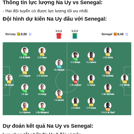
Thông tin lực lượng Na Uy vs Senegal:
- Hai đội tuyển có được lực lượng tối ưu nhất.
Đội hình dự kiến Na Uy đấu với Senegal:
Dự đoán kết quả Na Uy vs Senegal: