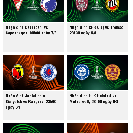
Nhận định Debreceni vs
Nhận định CFR Cluj vs Tromso,
Copenhagen, 00h00 ngày 7/8
23h30 ngày 6/8
Nhận định Jagiellonia
Nhận định HJK Helsinki vs
Bialystok vs Rangers, 23h00
Motherwell, 23h00 ngày 6/8
ngày 6/8