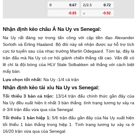
Nhận định kèo châu Á Na Uy vs Senegal:
Na Uy rất đáng sợ trong tấn công với cặp tiền đạo Alexander
Sorloth và Erling Haaland. Bộ đôi này sẽ nhận được sự hỗ trợ tích
cực từ tuyến sau của nhạc trưởng Martin Odegaard. Tóm lại, đây là
trận đấu mà Na Uy có cơ hội giành chiến thắng rất cao. Vấn đề có
lẽ chỉ là đội bóng của HLV Stale Solbakken sẽ thắng với cách biệt
mấy bàn.
Lựa chọn tốt nhất:
Na Uy -1/4 cả trận
Nhận định kèo tài xỉu Na Uy vs Senegal:
Tối thiểu 3 bàn cả trận:
13/14 trận đấu chính thức gần đây của
Na Uy đều xuất hiện ít nhất 3 bàn thắng. tình trạng tương tự xảy ra
ở 3/4 trận đấu vừa qua của Senegal.
Tối thiểu 1 bàn hiệp 1:
5/6 trận đấu gần đây của Na Uy xuất hiện
tối thiểu 1 bàn thắng trong hiệp 1. Tình trạng tương tự xảy ra ở
16/20 trận vừa qua của Senegal.