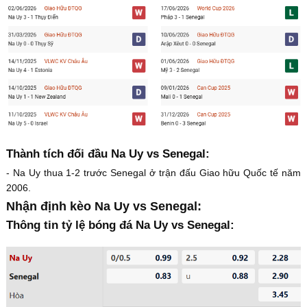
Thành tích đối đầu Na Uy vs Senegal:
- Na Uy thua 1-2 trước Senegal ở trận đấu Giao hữu Quốc tế năm
2006.
Nhận định kèo Na Uy vs Senegal:
Thông tin tỷ lệ bóng đá Na Uy vs Senegal: