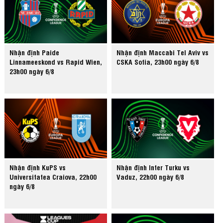
Nhận định Paide
Nhận định Maccabi Tel Aviv vs
Linnameeskond vs Rapid Wien,
CSKA Sofia, 23h00 ngày 6/8
23h00 ngày 6/8
Nhận định KuPS vs
Nhận định Inter Turku vs
Universitatea Craiova, 22h00
Vaduz, 22h00 ngày 6/8
ngày 6/8