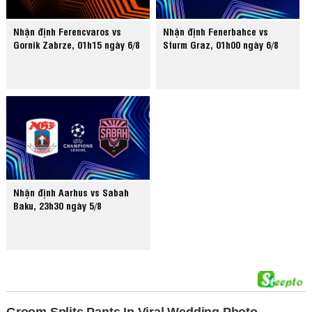
Nhận định Ferencvaros vs
Nhận định Fenerbahce vs
Gornik Zabrze, 01h15 ngày 6/8
Sturm Graz, 01h00 ngày 6/8
Nhận định Aarhus vs Sabah
Baku, 23h30 ngày 5/8