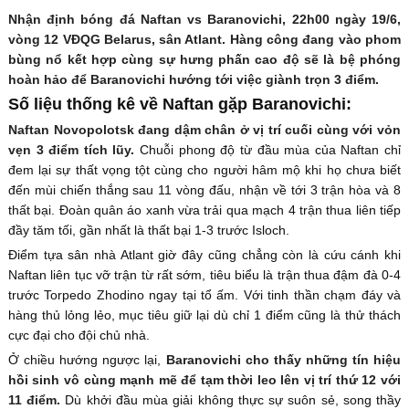
Nhận định bóng đá Naftan vs Baranovichi, 22h00 ngày 19/6,
vòng 12 VĐQG Belarus, sân Atlant. Hàng công đang vào phom
bùng nổ kết hợp cùng sự hưng phấn cao độ sẽ là bệ phóng
hoàn hảo để Baranovichi hướng tới việc giành trọn 3 điểm.
Số liệu thống kê về Naftan gặp Baranovichi:
Naftan Novopolotsk đang dậm chân ở vị trí cuối cùng với vỏn
vẹn 3 điểm tích lũy.
Chuỗi phong độ từ đầu mùa của Naftan chỉ
đem lại sự thất vọng tột cùng cho người hâm mộ khi họ chưa biết
đến mùi chiến thắng sau 11 vòng đấu, nhận về tới 3 trận hòa và 8
thất bại. Đoàn quân áo xanh vừa trải qua mạch 4 trận thua liên tiếp
đầy tăm tối, gần nhất là thất bại 1-3 trước Isloch.
Điểm tựa sân nhà Atlant giờ đây cũng chẳng còn là cứu cánh khi
Naftan liên tục vỡ trận từ rất sớm, tiêu biểu là trận thua đậm đà 0-4
trước Torpedo Zhodino ngay tại tổ ấm. Với tinh thần chạm đáy và
hàng thủ lỏng lẻo, mục tiêu giữ lại dù chỉ 1 điểm cũng là thử thách
cực đại cho đội chủ nhà.
Ở chiều hướng ngược lại,
Baranovichi cho thấy những tín hiệu
hồi sinh vô cùng mạnh mẽ để tạm thời leo lên vị trí thứ 12 với
11 điểm.
Dù khởi đầu mùa giải không thực sự suôn sẻ, song thầy