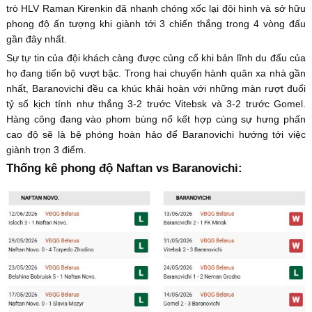
trò HLV Raman Kirenkin đã nhanh chóng xốc lại đội hình và sở hữu
phong độ ấn tượng khi giành tới 3 chiến thắng trong 4 vòng đấu
gần đây nhất.
Sự tự tin của đội khách càng được củng cố khi bản lĩnh du đấu của
họ đang tiến bộ vượt bậc. Trong hai chuyến hành quân xa nhà gần
nhất, Baranovichi đều ca khúc khải hoàn với những màn rượt đuổi
tỷ số kịch tính như thắng 3-2 trước Vitebsk và 3-2 trước Gomel.
Hàng công đang vào phom bùng nổ kết hợp cùng sự hưng phấn
cao độ sẽ là bệ phóng hoàn hảo để Baranovichi hướng tới việc
giành trọn 3 điểm.
Thống kê phong độ Naftan vs Baranovichi: