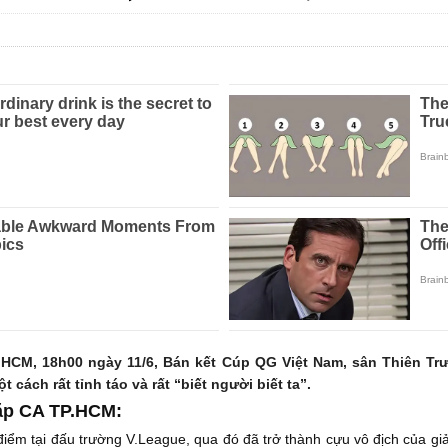
HCM, 18h00 ngày 11/6, Bán kết Cúp QG Việt Nam, sân Thiên Trư
ch rất tỉnh táo và rất “biết người biết ta”.
gặp CA TP.HCM:
 điểm tại đấu trường V.League, qua đó đã trở thành cựu vô địch của giả