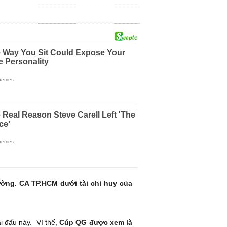
ờng. CA TP.HCM dưới tài chỉ huy của
i đấu này. Vì thế,
Cúp QG được xem là