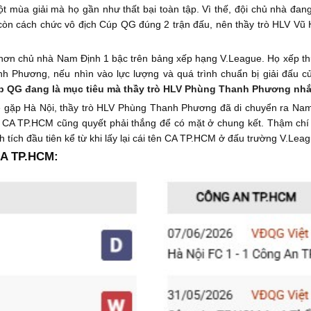
t mùa giải mà họ gần như thất bại toàn tập. Vì thế, đội chủ nhà đa
 còn cách chức vô địch Cúp QG đúng 2 trận đấu, nên thầy trò HLV Vũ 
 hơn chủ nhà Nam Định 1 bậc trên bảng xếp hạng V.League. Họ xếp thứ 
h Phương, nếu nhìn vào lực lượng và quá trình chuẩn bị giải đấu củ
p QG đang là mục tiêu mà thầy trò HLV Phùng Thanh Phương nhắ
 gặp Hà Nội, thầy trò HLV Phùng Thanh Phương đã di chuyển ra Nam 
a CA TP.HCM cũng quyết phải thắng để có mặt ở chung kết. Thậm chí
 tích đầu tiên kể từ khi lấy lại cái tên CA TP.HCM ở đấu trường V.Leag
CA TP.HCM: