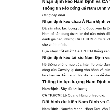
Nhận định kèo Nam Định vs CA
Thông tin kèo bóng đá Nam Định 
Đang cập nhật...
Nhận định kèo châu Á Nam Định v
Đá sân nhà, lực lượng cũng được xem là tốt
Nam có tận dụng được lợi thế của mình để
đánh giá cao, nhưng CA TP.HCM dưới tài chỉ
cho chính mình.
Lựa chọn tốt nhất:
CA TP.HCM thắng kèo 
Nhận định kèo tài xỉu Nam Định v
Hệ thống phòng ngự của Inter Toronto đang 
công của Cavalry lại đang vận hành vô cùng
hứa hẹn sẽ diễn ra với tốc độ cao và dễ d
Thông tin lực lượng Nam Định 
Nam Định:
Đầy đủ lực lượng.
CA TP.HCM:
Lê Quang Hùng bị treo giò.
Đội hình dự kiến Nam Định vs 
Nam Định:
Nguyên Mạnh, Hồng Duy, Văn Tớ