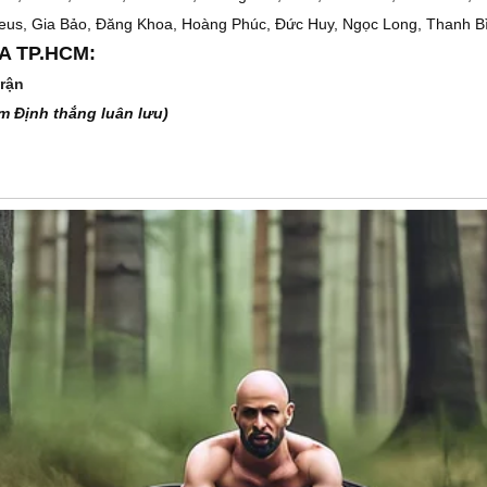
us, Gia Bảo, Đăng Khoa, Hoàng Phúc, Đức Huy, Ngọc Long, Thanh Bình
CA TP.HCM:
trận
m Định thắng luân lưu)