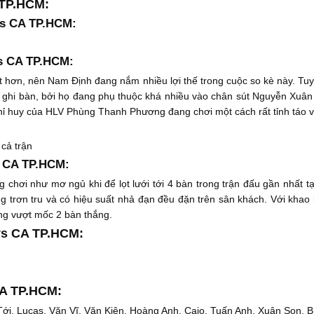
 TP.HCM:
vs CA TP.HCM:
s CA TP.HCM:
 hơn, nên Nam Định đang nắm nhiều lợi thế trong cuộc so kè này. Tuy 
 ghi bàn, bởi họ đang phụ thuộc khá nhiều vào chân sút Nguyễn Xuân
 huy của HLV Phùng Thanh Phương đang chơi một cách rất tỉnh táo và r
cả trận
s CA TP.HCM:
chơi như mơ ngủ khi để lọt lưới tới 4 bàn trong trận đấu gần nhất tạ
 trơn tru và có hiệu suất nhả đạn đều đặn trên sân khách. Với khao k
àng vượt mốc 2 bàn thắng.
vs CA TP.HCM:
CA TP.HCM:
i, Lucas, Văn Vĩ, Văn Kiên, Hoàng Anh, Caio, Tuấn Anh, Xuân Son, B