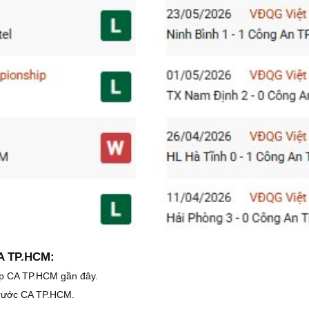
CA TP.HCM:
gặp CA TP.HCM gần đây.
 trước CA TP.HCM.