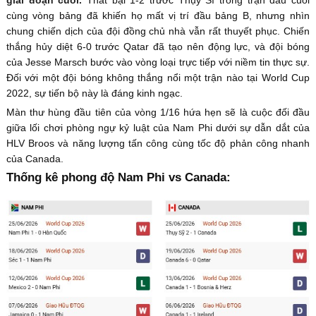
giai đoạn cuối.
Thất bại 1-2 trước Thụy Sĩ trong trận đấu cuối
cùng vòng bảng đã khiến họ mất vị trí đầu bảng B, nhưng nhìn
chung chiến dịch của đội đồng chủ nhà vẫn rất thuyết phục. Chiến
thắng hủy diệt 6-0 trước Qatar đã tạo nên động lực, và đội bóng
của Jesse Marsch bước vào vòng loại trực tiếp với niềm tin thực sự.
Đối với một đội bóng không thắng nổi một trận nào tại World Cup
2022, sự tiến bộ này là đáng kinh ngạc.
Màn thư hùng đầu tiên của vòng 1/16 hứa hẹn sẽ là cuộc đối đầu
giữa lối chơi phòng ngự kỷ luật của Nam Phi dưới sự dẫn dắt của
HLV Broos và năng lượng tấn công cùng tốc độ phản công nhanh
của Canada.
Thống kê phong độ Nam Phi vs Canada: