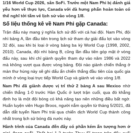
1/16 World Cup 2026, sân SoFi. Trước một Nam Phi bị đánh giá
yếu hơn về thực lực, Canada với đà hưng phấn hoàn toàn có
thể nghĩ tới tấm vé lịch sử vào vòng 1/8.
Số liệu thống kê về Nam Phi gặp Canada:
Trận đấu này mang ý nghĩa lịch sử đối với cả hai đội. Nam Phi, đội
nhì bảng A, lần đầu tiên trong lịch sử tham dự giải đấu lọt vào vòng
32 đội, sau khi bị loại ở vòng bảng ba kỳ World Cup (1998, 2002,
2010). Canada, đội nhì bảng B, cũng lần đầu tiên góp mặt ở vòng
đấu này, sau khi chỉ giành quyền tham dự vào năm 1986 và 2022
mà không vượt qua được vòng bảng. Đội nào giành chiến thắng ở
màn thư hùng này sẽ ghi dấu ấn chiến thắng đầu tiên của quốc gia
mình ở vòng loại trực tiếp World Cup và giành vé vào vòng 1/8.
Nam Phi đã giành được vị trí thứ 2 bảng A sau Mexico
nhờ
chiến thắng 1-0 trước Hàn Quốc ở lượt trận cuối, qua đó khẳng
định họ là một đội bóng có khả năng tạo nên những điều bất ngờ.
Huấn luyện viên Hugo Broos, người nắm quyền từ tháng 5/2021, đã
dẫn dắt tuyển Nam Phi trải qua chiến dịch World Cup thành công
nhất trong lịch sử bóng đá nước này.
Hành trình của Canada đến đây có phần kém ấn tượng hơn ở