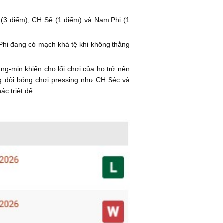
ốc (3 điểm), CH Sẽ (1 điểm) và Nam Phi (1
hi đang có mạch khá tệ khi không thắng
g-min khiến cho lối chơi của họ trở nên
g đội bóng chơi pressing như CH Séc và
c triệt để.