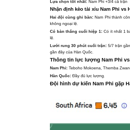
Lựa chọn tốt nhất:
Nam Phi +3/4 cả trận
Nhận định kèo tài xỉu Nam Phi vs
Hai đội cùng ghi bàn:
Nam Phi thành công
không ngoại lệ.
Có bàn thắng cuối hiệp 1:
Có ít nhất 1 b
lệ.
Lưới rung 30 phút cuối trận:
5/7 trận gầ
gần đây của Hàn Quốc.
Thông tin lực lượng Nam Phi v
Nam Phi:
Teboho Mokoena, Themba Zwane 
Hàn Quốc:
Đầy đủ lực lượng.
Đội hình dự kiến Nam Phi gặp 