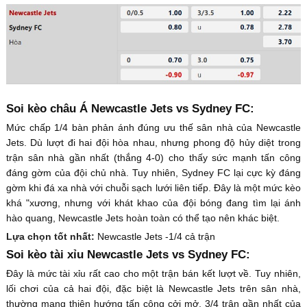
Soi kèo châu Á Newcastle Jets vs Sydney FC:
Mức chấp 1/4 bàn phản ánh đúng ưu thế sân nhà của Newcastle
Jets. Dù lượt đi hai đội hòa nhau, nhưng phong độ hủy diệt trong
trận sân nhà gần nhất (thắng 4-0) cho thấy sức mạnh tấn công
đáng gờm của đội chủ nhà. Tuy nhiên, Sydney FC lại cực kỳ đáng
gờm khi đá xa nhà với chuỗi sạch lưới liên tiếp. Đây là một mức kèo
khá "xương, nhưng với khát khao của đội bóng đang tìm lại ánh
hào quang, Newcastle Jets hoàn toàn có thể tạo nên khác biệt.
Lựa chọn tốt nhất:
Newcastle Jets -1/4 cả trận
Soi kèo tài xỉu Newcastle Jets vs Sydney FC:
Đây là mức tài xỉu rất cao cho một trận bán kết lượt về. Tuy nhiên,
lối chơi của cả hai đội, đặc biệt là Newcastle Jets trên sân nhà,
thường mang thiên hướng tấn công cởi mở. 3/4 trận gần nhất của