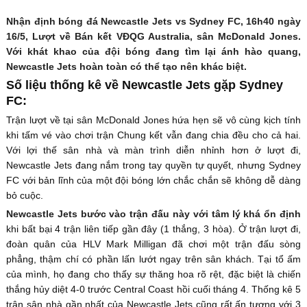
Nhận định bóng đá Newcastle Jets vs Sydney FC, 16h40 ngày
16/5, Lượt về Bán kết VĐQG Australia, sân McDonald Jones.
Với khát khao của đội bóng đang tìm lại ánh hào quang,
Newcastle Jets hoàn toàn có thể tạo nên khác biệt.
Số liệu thống kê về Newcastle Jets gặp Sydney
FC:
Trận lượt về tại sân McDonald Jones hứa hẹn sẽ vô cùng kịch tính
khi tấm vé vào chơi trận Chung kết vẫn đang chia đều cho cả hai.
Với lợi thế sân nhà và màn trình diễn nhỉnh hơn ở lượt đi,
Newcastle Jets đang nắm trong tay quyền tự quyết, nhưng Sydney
FC với bản lĩnh của một đội bóng lớn chắc chắn sẽ không dễ dàng
bỏ cuộc.
Newcastle Jets bước vào trận đấu này với tâm lý khá ổn định
khi bất bại 4 trận liên tiếp gần đây (1 thắng, 3 hòa). Ở trận lượt đi,
đoàn quân của HLV Mark Milligan đã chơi một trận đấu sòng
phẳng, thậm chí có phần lấn lướt ngay trên sân khách. Tại tổ ấm
của mình, họ đang cho thấy sự thăng hoa rõ rệt, đặc biệt là chiến
thắng hủy diệt 4-0 trước Central Coast hồi cuối tháng 4. Thống kê 5
trận sân nhà gần nhất của Newcastle Jets cũng rất ấn tượng với 3