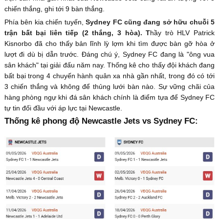
chiến thắng, ghi tới 9 bàn thắng.
Phía bên kia chiến tuyến,
Sydney FC cũng đang sở hữu chuỗi 5
trận bất bại liên tiếp (2 thắng, 3 hòa). T
hầy trò HLV Patrick
Kisnorbo đã cho thấy bản lĩnh lỳ lợm khi tìm được bàn gỡ hòa ở
lượt đi dù bị dẫn trước. Đáng chú ý, Sydney FC đang là "ông vua
sân khách" tại giải đấu năm nay. Thống kê cho thấy đội khách đang
bất bại trong 4 chuyến hành quân xa nhà gần nhất, trong đó có tới
3 chiến thắng và không để thủng lưới bàn nào. Sự vững chãi của
hàng phòng ngự khi đá sân khách chính là điểm tựa để Sydney FC
tự tin đối đầu với áp lực tại Newcastle.
Thống kê phong độ Newcastle Jets vs Sydney FC: