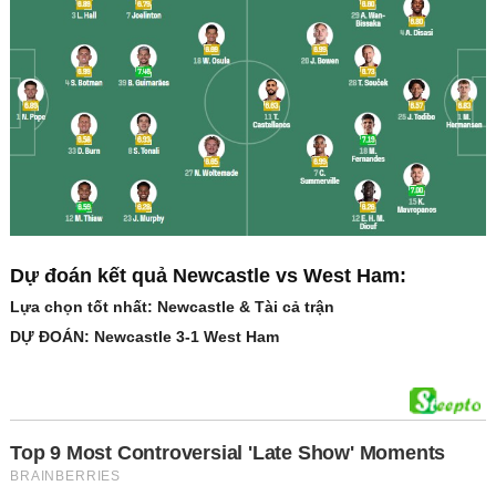
Dự đoán kết quả Newcastle vs West Ham:
Lựa chọn tốt nhất: Newcastle & Tài cả trận
DỰ ĐOÁN: Newcastle 3-1 West Ham