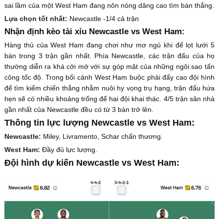
sai lầm của một West Ham đang nôn nóng dâng cao tìm bàn thắng.
Lựa chọn tốt nhất:
Newcastle -1/4 cả trận
Nhận định kèo tài xỉu Newcastle vs West Ham:
Hàng thủ của West Ham đang chơi như mơ ngủ khi để lọt lưới 5
bàn trong 3 trận gần nhất. Phía Newcastle, các trận đấu của họ
thường diễn ra khá cởi mở với sự góp mặt của những ngôi sao tấn
công tốc độ. Trong bối cảnh West Ham buộc phải đẩy cao đội hình
để tìm kiếm chiến thắng nhằm nuôi hy vọng trụ hạng, trận đấu hứa
hẹn sẽ có nhiều khoảng trống để hai đội khai thác. 4/5 trận sân nhà
gần nhất của Newcastle đều có từ 3 bàn trở lên.
Thông tin lực lượng Newcastle vs West Ham:
Newcastle:
Miley, Livramento, Schar chấn thương.
West Ham:
Đầy đủ lực lượng.
Đội hình dự kiến Newcastle vs West Ham: