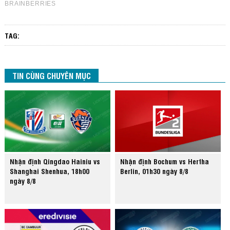
TAG:
TIN CÙNG CHUYÊN MỤC
Nhận định Qingdao Hainiu vs
Nhận định Bochum vs Hertha
Shanghai Shenhua, 18h00
Berlin, 01h30 ngày 8/8
ngày 8/8