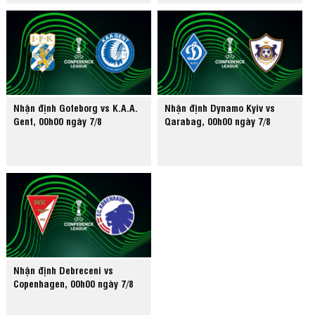
Nhận định Goteborg vs K.A.A.
Nhận định Dynamo Kyiv vs
Gent, 00h00 ngày 7/8
Qarabag, 00h00 ngày 7/8
Nhận định Debreceni vs
Copenhagen, 00h00 ngày 7/8