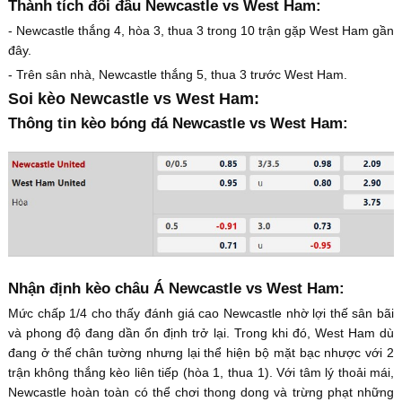
Thành tích đối đầu Newcastle vs West Ham:
- Newcastle thắng 4, hòa 3, thua 3 trong 10 trận gặp West Ham gần
đây.
- Trên sân nhà, Newcastle thắng 5, thua 3 trước West Ham.
Soi kèo Newcastle vs West Ham:
Thông tin kèo bóng đá Newcastle vs West Ham:
Nhận định kèo châu Á Newcastle vs West Ham:
Mức chấp 1/4 cho thấy đánh giá cao Newcastle nhờ lợi thế sân bãi
và phong độ đang dần ổn định trở lại. Trong khi đó, West Ham dù
đang ở thế chân tường nhưng lại thể hiện bộ mặt bạc nhược với 2
trận không thắng kèo liên tiếp (hòa 1, thua 1). Với tâm lý thoải mái,
Newcastle hoàn toàn có thể chơi thong dong và trừng phạt những