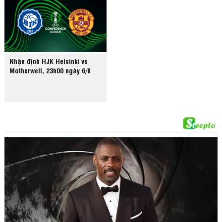
Nhận định HJK Helsinki vs
Motherwell, 23h00 ngày 6/8