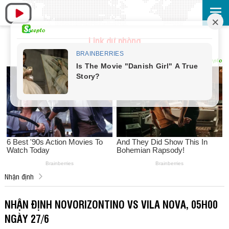
Link dự phòng
Nhận định
NHẬN ĐỊNH NOVORIZONTINO VS VILA NOVA, 05H00
NGÀY 27/6