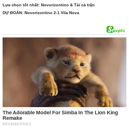
Lựa chọn tốt nhất: Novorizontino & Tài cả trận
DỰ ĐOÁN: Novorizontino 2-1 Vila Nova