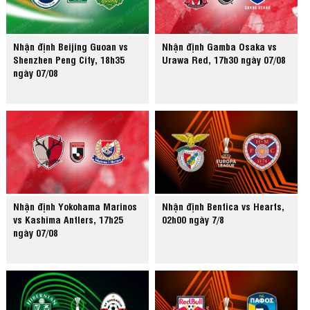
Nhận định Beijing Guoan vs
Nhận định Gamba Osaka vs
Shenzhen Peng City, 18h35
Urawa Red, 17h30 ngày 07/08
ngày 07/08
Nhận định Yokohama Marinos
Nhận định Benfica vs Hearts,
vs Kashima Antlers, 17h25
02h00 ngày 7/8
ngày 07/08