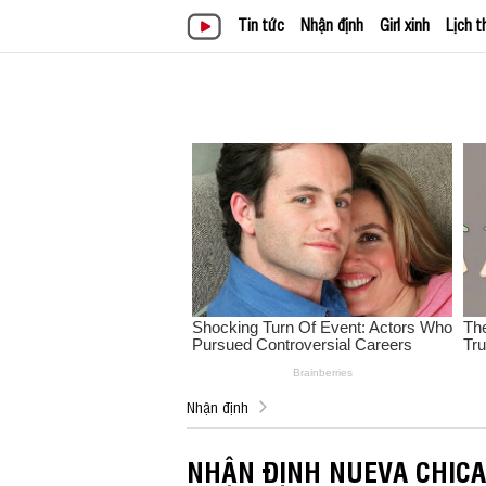
Tin tức
Nhận định
Girl xinh
Lịch t
Nhận định
NHẬN ĐỊNH NUEVA CHICA