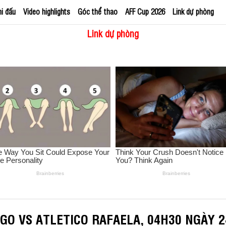
hi đấu
Video highlights
Góc thể thao
AFF Cup 2026
Link dự phòng
Link dự phòng
GO VS ATLETICO RAFAELA, 04H30 NGÀY 2