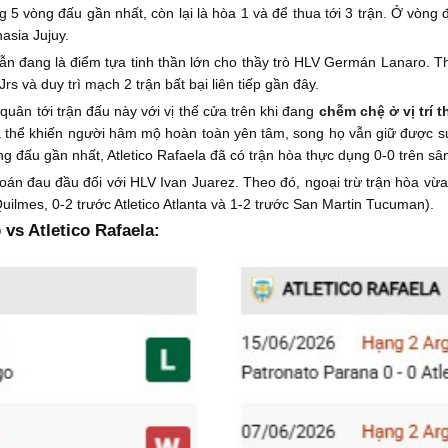
g 5 vòng đấu gần nhất, còn lại là hòa 1 và để thua tới 3 trận. Ở vòn
asia Jujuy.
n đang là điểm tựa tinh thần lớn cho thầy trò HLV Germán Lanaro. Th
Jrs và duy trì mạch 2 trận bất bại liên tiếp gần đây.
quân tới trận đấu này với vị thế cửa trên khi đang
chễm chệ ở vị trí 
 thể khiến người hâm mộ hoàn toàn yên tâm, song họ vẫn giữ được sự l
g đấu gần nhất, Atletico Rafaela đã có trận hòa thực dụng 0-0 trên sâ
oán đau đầu đối với HLV Ivan Juarez. Theo đó, ngoại trừ trận hòa vừa q
uilmes, 0-2 trước Atletico Atlanta và 1-2 trước San Martin Tucuman).
vs Atletico Rafaela: