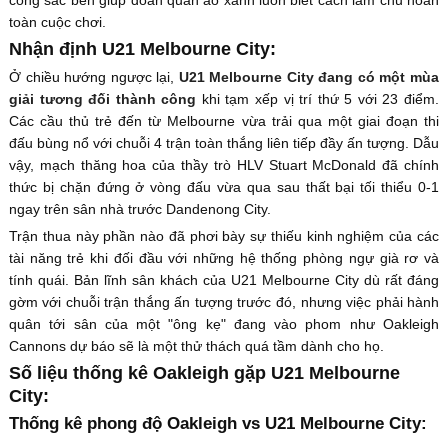
công sắc bén giúp đoàn quân áo xanh luôn biết cách làm chủ hoàn
toàn cuộc chơi.
Nhận định U21 Melbourne City:
Ở chiều hướng ngược lại,
U21 Melbourne City đang có một mùa
giải tương đối thành công
khi tạm xếp vị trí thứ 5 với 23 điểm.
Các cầu thủ trẻ đến từ Melbourne vừa trải qua một giai đoạn thi
đấu bùng nổ với chuỗi 4 trận toàn thắng liên tiếp đầy ấn tượng. Dẫu
vậy, mạch thăng hoa của thầy trò HLV Stuart McDonald đã chính
thức bị chặn đứng ở vòng đấu vừa qua sau thất bại tối thiểu 0-1
ngay trên sân nhà trước Dandenong City.
Trận thua này phần nào đã phơi bày sự thiếu kinh nghiệm của các
tài năng trẻ khi đối đầu với những hệ thống phòng ngự già rơ và
tính quái. Bản lĩnh sân khách của U21 Melbourne City dù rất đáng
gờm với chuỗi trận thắng ấn tượng trước đó, nhưng việc phải hành
quân tới sân của một "ông kẹ" đang vào phom như Oakleigh
Cannons dự báo sẽ là một thử thách quá tầm dành cho họ.
Số liệu thống kê Oakleigh gặp U21 Melbourne
City:
Thống kê phong độ Oakleigh vs U21 Melbourne City: