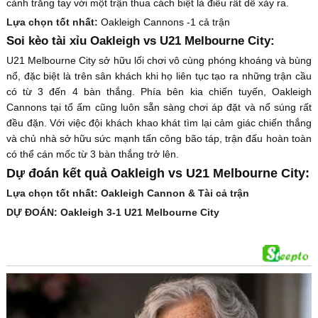
cảnh trắng tay với một trận thua cách biệt là điều rất dễ xảy ra.
Lựa chọn tốt nhất:
Oakleigh Cannons -1 cả trận
Soi kèo tài xỉu Oakleigh vs U21 Melbourne City:
U21 Melbourne City sở hữu lối chơi vô cùng phóng khoáng và bùng
nổ, đặc biệt là trên sân khách khi họ liên tục tạo ra những trận cầu
có từ 3 đến 4 bàn thắng. Phía bên kia chiến tuyến, Oakleigh
Cannons tại tổ ấm cũng luôn sẵn sàng chơi áp đặt và nổ súng rất
đều đặn. Với việc đội khách khao khát tìm lại cảm giác chiến thắng
và chủ nhà sở hữu sức mạnh tấn công bão táp, trận đấu hoàn toàn
có thể cán mốc từ 3 bàn thắng trở lên.
Dự đoán kết quả Oakleigh vs U21 Melbourne City:
Lựa chọn tốt nhất: Oakleigh Cannon & Tài cả trận
DỰ ĐOÁN: Oakleigh 3-1 U21 Melbourne City