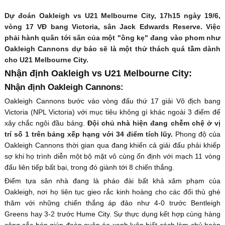
Dự đoán Oakleigh vs U21 Melbourne City, 17h15 ngày 19/6,
vòng 17 VĐ bang Victoria, sân Jack Edwards Reserve. Việc
phải hành quân tới sân của một "ông kẹ" đang vào phom như
Oakleigh Cannons dự báo sẽ là một thử thách quá tầm dành
cho U21 Melbourne City.
Nhận định Oakleigh vs U21 Melbourne City:
Nhận định Oakleigh Cannons:
Oakleigh Cannons bước vào vòng đấu thứ 17 giải Vô địch bang
Victoria (NPL Victoria) với mục tiêu không gì khác ngoài 3 điểm để
xây chắc ngôi đầu bảng.
Đội chủ nhà hiện đang chễm chệ ở vị
trí số 1 trên bảng xếp hạng với 34 điểm tích lũy.
Phong độ của
Oakleigh Cannons thời gian qua đang khiến cả giải đấu phải khiếp
sợ khi họ trình diễn một bộ mặt vô cùng ổn định với mạch 11 vòng
đấu liên tiếp bất bại, trong đó giành tới 8 chiến thắng.
Điểm tựa sân nhà đang là pháo đài bất khả xâm phạm của
Oakleigh, nơi họ liên tục gieo rắc kinh hoàng cho các đối thủ ghé
thăm với những chiến thắng áp đảo như 4-0 trước Bentleigh
Greens hay 3-2 trước Hume City. Sự thực dụng kết hợp cùng hàng