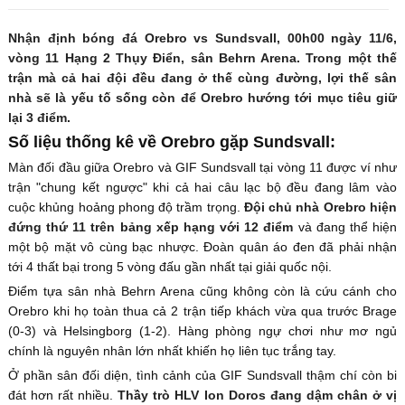
Nhận định bóng đá Orebro vs Sundsvall, 00h00 ngày 11/6,
vòng 11 Hạng 2 Thụy Điển, sân Behrn Arena. Trong một thế
trận mà cả hai đội đều đang ở thế cùng đường, lợi thế sân
nhà sẽ là yếu tố sống còn để Orebro hướng tới mục tiêu giữ
lại 3 điểm.
Số liệu thống kê về Orebro gặp Sundsvall:
Màn đối đầu giữa Orebro và GIF Sundsvall tại vòng 11 được ví như
trận "chung kết ngược" khi cả hai câu lạc bộ đều đang lâm vào
cuộc khủng hoảng phong độ trầm trọng.
Đội chủ nhà Orebro hiện
đứng thứ 11 trên bảng xếp hạng với 12 điểm
và đang thể hiện
một bộ mặt vô cùng bạc nhược. Đoàn quân áo đen đã phải nhận
tới 4 thất bại trong 5 vòng đấu gần nhất tại giải quốc nội.
Điểm tựa sân nhà Behrn Arena cũng không còn là cứu cánh cho
Orebro khi họ toàn thua cả 2 trận tiếp khách vừa qua trước Brage
(0-3) và Helsingborg (1-2). Hàng phòng ngự chơi như mơ ngủ
chính là nguyên nhân lớn nhất khiến họ liên tục trắng tay.
Ở phần sân đối diện, tình cảnh của GIF Sundsvall thậm chí còn bi
đát hơn rất nhiều.
Thầy trò HLV Ion Doros đang dậm chân ở vị