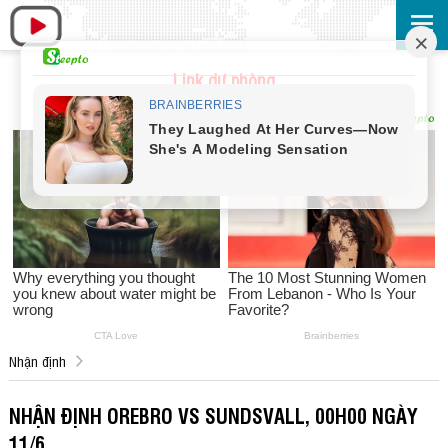
Link dự phòng
Nhận định
NHẬN ĐỊNH OREBRO VS SUNDSVALL, 00H00 NGÀY
11/6