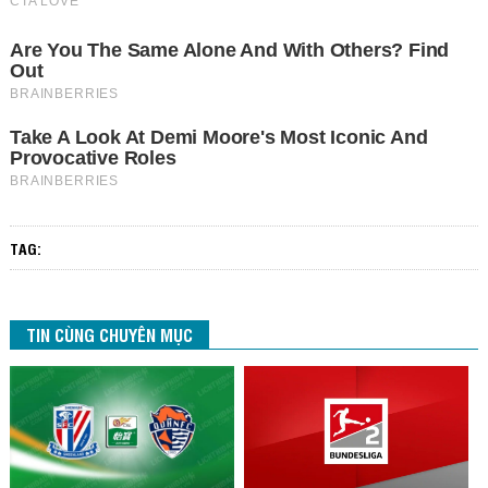
TAG:
TIN CÙNG CHUYÊN MỤC