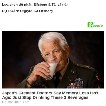
Lựa chọn tốt nhất: Elfsborg & Tài cả trận
DỰ ĐOÁN: Orgryte 1-3 Elfsborg