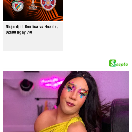
Nhận định Benfica vs Hearts,
02h00 ngày 7/8