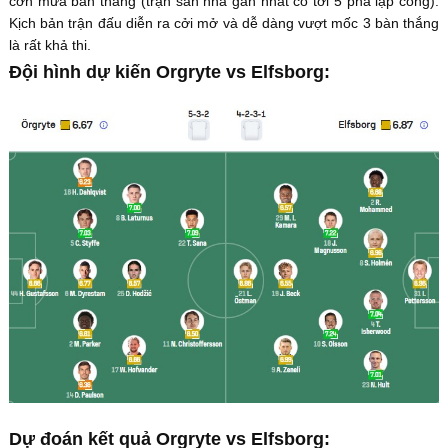
cơn mưa bàn thắng (trận sân nhà gần nhất có tới 5 pha lập công).
Kịch bản trận đấu diễn ra cởi mở và dễ dàng vượt mốc 3 bàn thắng
là rất khả thi.
Đội hình dự kiến Orgryte vs Elfsborg:
Dự đoán kết quả Orgryte vs Elfsborg: