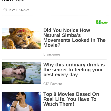
14:25 11/05/2026