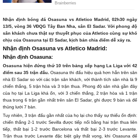
Nhận định bóng đá Osasuna vs Atletico Madrid, 02h30 ngày
13/5, vòng 36 VĐQG Tây Ban Nha, sân El Sadar. Với phong độ
sân khách chưa thật sự thuyết phục của Atletico cùng sự khó
chịu của Osasuna tại El Sadar, kịch bản chia điểm dễ xảy ra.
Nhận định Osasuna vs Atletico Madrid:
Nhận định Osasuna:
Osasuna hiện đứng thứ 10 trên bảng xếp hạng La Liga với 42
điểm sau 35 trận đấu.
Osasuna thi đấu hiệu quả hơn hẳn trên sân
nhà El Sadar so với các trận sân khách, với thành tích sân nhà là 9
chiến thắng, 5 trận hòa và 3 trận thua. Phong độ sân nhà gần đây
của họ tại La Liga khá ổn, với 3 chiến thắng, 2 trận hòa và 1 trận
thua trong 6 trận gần nhất trên sân El Sadar, ghi được 9 bàn và để
thủng lưới 7 bàn.
Tuy nhiên, 3 trận đấu gần nhất của họ lại cho thấy sự thiếu ổn định:
chiến thắng 2-1 trước Sevilla được tiếp nối bằng hai trận thua liên
tiếp, thất bại 1-2 trước Barcelona và thất bại 2-3 trước Levante.
Trận thua trước Levante đặc biệt gây thất vọng, khi Osasuna để