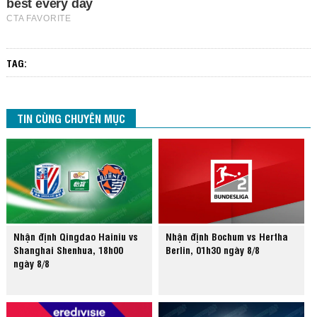
TAG:
TIN CÙNG CHUYÊN MỤC
Nhận định Qingdao Hainiu vs
Nhận định Bochum vs Hertha
Shanghai Shenhua, 18h00
Berlin, 01h30 ngày 8/8
ngày 8/8