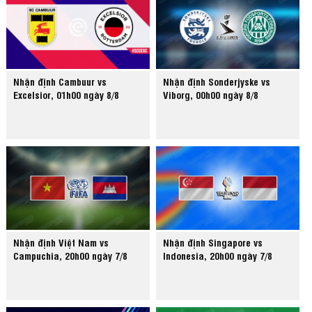
Nhận định Cambuur vs
Nhận định Sonderjyske vs
Excelsior, 01h00 ngày 8/8
Viborg, 00h00 ngày 8/8
Nhận định Việt Nam vs
Nhận định Singapore vs
Campuchia, 20h00 ngày 7/8
Indonesia, 20h00 ngày 7/8